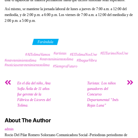
usar el tapabocas de manera permanente hasta que dichos síntomas sean superados.
Así mismo, se mantiene la jornada laboral de lunes a jueves de 7:00 a.m. a 12:00 del
mediodía, y de 2:00 p.m. a 6:00 p.m. Los viernes de 7:00 a.m. a 12:00 del mediodía y de
2:00 p.m. a 5:00 p.m.
Category
Farándula
#artistas
#ElTurimoNosUne
Tags
#AlTolimaVamos
#ElTolimaNosUne
#entretenimientotolima
#entretenimientotlima
#IbagueVibra
#noticiasentretenimientotolima
#SiempraFuturo
En el día del niño, Ana
Turistas: Los niños
Sofía Ávila de 11 años
ganadores del
fue gerente de la
Concurso
Fábrica de Licores del
Departamental “Inés
Tolima.
Rojas Luna”
About The Author
admin
Rocio Del Pilar Romero Solorzano Comunicadora Social -Periodistas periodismo de