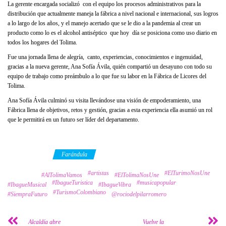
La gerente encargada socializó con el equipo los procesos administrativos para la
distribución que actualmente maneja la fábrica a nivel nacional e internacional, sus logros
a lo largo de los años, y el manejo acertado que se le dio a la pandemia al crear un
producto como lo es el alcohol antiséptico que hoy día se posiciona como uso diario en
todos los hogares del Tolima.
Fue una jornada llena de alegría, canto, experiencias, conocimientos e ingenuidad,
gracias a la nueva gerente, Ana Sofía Ávila, quién compartió un desayuno con todo su
equipo de trabajo como preámbulo a lo que fue su labor en la Fábrica de Licores del
Tolima.
Ana Sofía Ávila culminó su visita llevándose una visión de empoderamiento, una
Fábrica llena de objetivos, retos y gestión, gracias a esta experiencia ella asumió un rol
que le permitirá en un futuro ser líder del departamento.
Category
Farándula
#artistas
#ElTurimoNosUne
Tags
#AlTolimaVamos
#ElTolimaNosUne
#IbagueTuristica
#musicapopular
#IbagueMusical
#IbagueVibra
#TurismoColombiano
#SiempraFuturo
@rociodelpilarromero
Alcaldía abre
Vuelve la