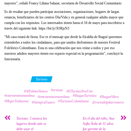
mayores”, señaló Francy Liliana Salazar, secretaria de Desarrollo Social Comunitario.
Es de resaltar que pueden participar asociaciones, organizaciones, hogares de largas
estancia, beneficiarios de los centros Día/Vida y en general cualquier adulto mayor que
cumpla con los requisitos. Los interesados tienen hasta el 16 de mayo para inscribirse a
través del siguiente link: https://bit.ly/3ORjsN3
“Mi casa estará de fiesta. Ese es el mensaje que desde la Alcaldía de Ibagué queremos
extenderles a todos los ciudadanos, para que unidos disfrutemos de nuestro Festival
Folclórico Colombiano. Esta es una celebración que nos reúne a todos y por eso
nuestros adultos mayores tienen ese espacio especial en la programación”, concluyó la
funcionaria.
Category
Turismo
#artistas
Tags
#AlTolimaVamos
#ElTurimoNosUne
#entretenimientotlima
#IbagueTuristica
#entretenimientotolima
#IbagueVibra
#MujerTolimense
#TurismoColombiano
#SiempraFuturo
@rociodelpilarromero
Turistas: Conozca los
En el día del niño, Ana
lugares donde aún se
Sofía Ávila de 11 años
debe usar el
fue gerente de la