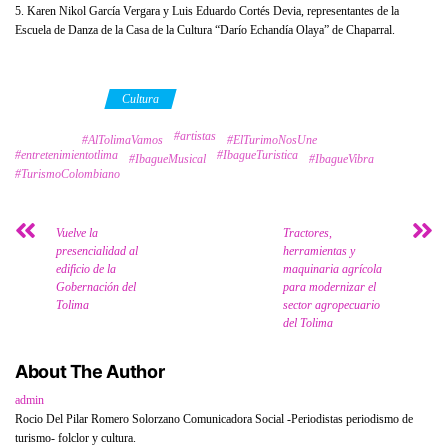
5. Karen Nikol García Vergara y Luis Eduardo Cortés Devia, representantes de la
Escuela de Danza de la Casa de la Cultura “Darío Echandía Olaya” de Chaparral.
Category
Cultura
#artistas
Tags
#AlTolimaVamos
#ElTurimoNosUne
#entretenimientotlima
#IbagueTuristica
#IbagueMusical
#IbagueVibra
#TurismoColombiano
Vuelve la
Tractores,
presencialidad al
herramientas y
edificio de la
maquinaria agrícola
Gobernación del
para modernizar el
Tolima
sector agropecuario
del Tolima
About The Author
admin
Rocio Del Pilar Romero Solorzano Comunicadora Social -Periodistas periodismo de
turismo- folclor y cultura.