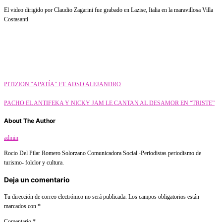
El video dirigido por Claudio Zagarini fue grabado en Lazise, Italia en la maravillosa Villa
Costasanti.
Category
Música
Música
PITIZION “APATÍA” FT. ADSO ALEJANDRO
PACHO EL ANTIFEKA Y NICKY JAM LE CANTAN AL DESAMOR EN “TRISTE”
About The Author
admin
Rocio Del Pilar Romero Solorzano Comunicadora Social -Periodistas periodismo de
turismo- folclor y cultura.
Deja un comentario
Tu dirección de correo electrónico no será publicada.
Los campos obligatorios están
marcados con
*
Comentario
*