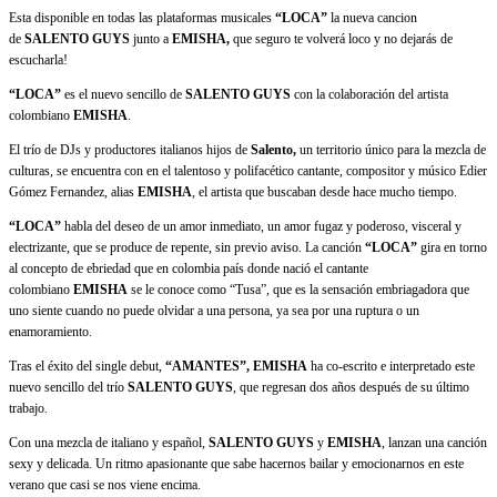
Esta disponible en todas las plataformas musicales
“LOCA”
la nueva cancion
de
SALENTO GUYS
junto a
EMISHA,
que seguro te volverá loco y no dejarás de
escucharla!
“LOCA”
es el nuevo sencillo de
SALENTO GUYS
con la colaboración del artista
colombiano
EMISHA
.
El trío de DJs y productores italianos hijos de
Salento,
un territorio único para la mezcla de
culturas, se encuentra con en el talentoso y polifacético cantante, compositor y músico Edier
Gómez Fernandez, alias
EMISHA
, el artista que buscaban desde hace mucho tiempo.
“LOCA”
habla del deseo de un amor inmediato, un amor fugaz y poderoso, visceral y
electrizante, que se produce de repente, sin previo aviso. La canción
“LOCA”
gira en torno
al concepto de ebriedad que en colombia país donde nació el cantante
colombiano
EMISHA
se le conoce como “Tusa”, que es la sensación embriagadora que
uno siente cuando no puede olvidar a una persona, ya sea por una ruptura o un
enamoramiento.
Tras el éxito del single debut,
“AMANTES”,
EMISHA
ha co-escrito e interpretado este
nuevo sencillo del trío
SALENTO GUYS
, que regresan dos años después de su último
trabajo.
Con una mezcla de italiano y español,
SALENTO GUYS
y
EMISHA
, lanzan una canción
sexy y delicada. Un ritmo apasionante que sabe hacernos bailar y emocionarnos en este
verano que casi se nos viene encima.