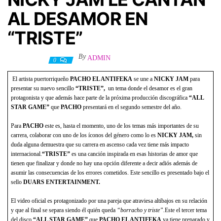
AL DESAMOR EN
“TRISTE”
By
ADMIN
2 julio, 2021
0
El artista puertorriqueño
PACHO EL ANTIFEKA
se une a
NICKY JAM
para
presentar su nuevo sencillo
“TRISTE”,
un tema donde el desamor es el gran
protagonista y que además hace parte de la próxima producción discográfica
“ALL
STAR GAME”
que
PACHO
presentará en el segundo semestre del año.
Para
PACHO
este es, hasta el momento, uno de los temas más importantes de su
carrera, colaborar con uno de los íconos del género como lo es
NICKY JAM,
sin
duda alguna demuestra que su carrera en ascenso cada vez tiene más impacto
internacional.
“TRISTE”
es una canción inspirada en esas historias de amor que
tienen que finalizar y donde no hay una opción diferente a decir adiós además de
asumir las consecuencias de los errores cometidos. Este sencillo es presentado bajo el
sello
DUARS ENTERTAINMENT.
El video oficial es protagonizado por una pareja que atraviesa altibajos en su relación
y que al final se separa siendo él quién queda
“borracho y triste”.
Este el tercer tema
del disco
“ALL STAR GAME”
que
PACHO EL ANTIFEKA
ya tiene preparado y