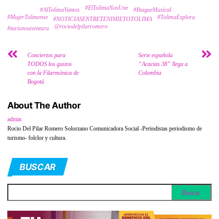
#ElTolimaNosUne
Tags
#AlTolimaVamos
#IbagueMusical
#MujerTolimense
#TolimaExplora
#NOTICIASENTRETENIMIETOTOLIMA
@rociodelpilarromero
#turismoaventura
Conciertos para
Serie española
TODOS los gustos
“Acacias 38” llega a
con la Filarmónica de
Colombia
Bogotá
About The Author
admin
Rocio Del Pilar Romero Solorzano Comunicadora Social -Periodistas periodismo de
turismo- folclor y cultura.
BUSCAR