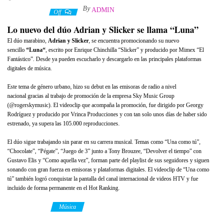
By
ADMIN
9 junio, 2022
Off
Lo nuevo del dúo Adrian y Slicker se llama “Luna”
El dúo marabino,
Adrian y Slicker
, se encuentra promocionando su nuevo
sencillo
“
Luna
“
, escrito por Enrique Chinchilla “Slicker” y producido por Mimex “El
Fantástico”. Desde ya pueden escucharlo y descargarlo en las principales plataformas
digitales de música.
Este tema
de género urbano,
hizo su debut en las emisoras de radio a nivel
nacional
gracias al trabajo de promoción de la empresa Sky Music Group
(@rogerskymusic). E
l videoclip
que acompaña la promoción, fue
dirigido por Georgy
Rodríguez y producido por Vrinca Producciones
y con tan solo unos días de haber sido
estrenado, ya supera las 105.000 reproducciones.
El dúo sigue trabajando sin parar en su carrera musical. Temas como “Una como tú”,
“Chocolate”, “Pégate”,
“Juego de 3” junto a Tony Brouzee, “Devolver el tiempo” con
Gustavo Elis
y
“Como aquella vez”,
forman parte del playlist de sus seguidores y siguen
sonando con gran fuerza en emisoras y plataformas digitales. El videoclip de “Una como
tú” también logró conquistar la pantalla del canal internacional de videos HTV y fue
incluido de forma permanente en el Hot Ranking.
Category
Música