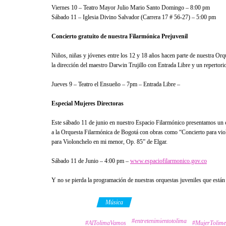
Viernes 10 – Teatro Mayor Julio Mario Santo Domingo – 8:00 pm
Sábado 11 – Iglesia Divino Salvador (Carrera 17 # 56-27) – 5:00 pm
Concierto gratuito de nuestra Filarmónica Prejuvenil
Niños, niñas y jóvenes entre los 12 y 18 años hacen parte de nuestra Orqu
la dirección del maestro Darwin Trujillo con Entrada Libre y un repertorio
Jueves 9 – Teatro el Ensueño – 7pm – Entrada Libre –
Especial Mujeres Directoras
Este sábado 11 de junio en nuestro Espacio Filarmónico presentamos un c
a la Orquesta Filarmónica de Bogotá con obras como “Concierto para viol
para Violonchelo en mi menor, Op. 85” de Elgar.
Sábado 11 de Junio – 4:00 pm –
www.espaciofilarmonico.gov.co
Y no se pierda la programación de nuestras orquestas juveniles que están 
Category
Música
#entretenimientotolima
Tags
#AlTolimaVamos
#MujerTolime