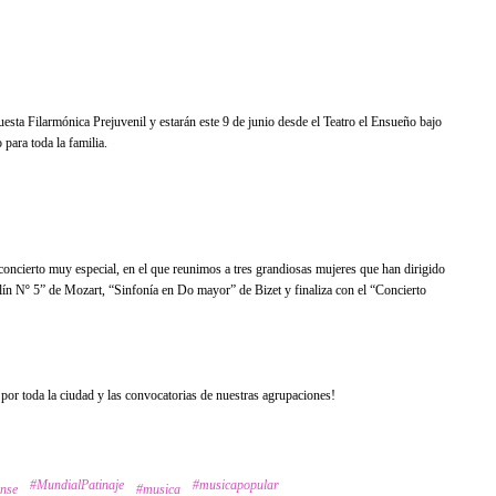
esta Filarmónica Prejuvenil y estarán este 9 de junio desde el Teatro el Ensueño bajo
 para toda la familia.
oncierto muy especial, en el que reunimos a tres grandiosas mujeres que han dirigido
ín Nº 5” de Mozart, “Sinfonía en Do mayor” de Bizet y finaliza con el “Concierto
por toda la ciudad y las convocatorias de nuestras agrupaciones!
#MundialPatinaje
#musicapopular
nse
#musica