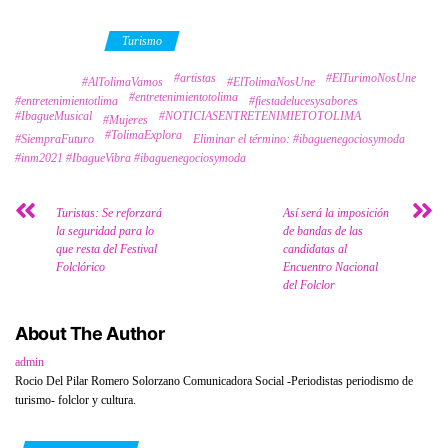
Category
Turismo
#artistas
#ElTurimoNosUne
Tags
#AlTolimaVamos
#ElTolimaNosUne
#entretenimientotolima
#entretenimientotlima
#fiestadelucesysabores
#IbagueMusical
#NOTICIASENTRETENIMIETOTOLIMA
#Mujeres
#TolimaExplora
#SiempraFuturo
Eliminar el término: #ibaguenegociosymoda
#inm2021 #IbagueVibra #ibaguenegociosymoda
Turistas: Se reforzará
Así será la imposición
la seguridad para lo
de bandas de las
que resta del Festival
candidatas al
Folclórico
Encuentro Nacional
del Folclor
About The Author
admin
Rocio Del Pilar Romero Solorzano Comunicadora Social -Periodistas periodismo de
turismo- folclor y cultura.