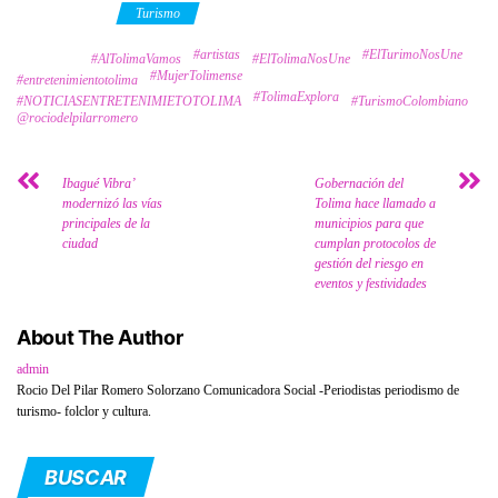
Category
Turismo
#artistas
#ElTurimoNosUne
Tags
#AlTolimaVamos
#ElTolimaNosUne
#MujerTolimense
#entretenimientotolima
#TolimaExplora
#NOTICIASENTRETENIMIETOTOLIMA
#TurismoColombiano
@rociodelpilarromero
Ibagué Vibra’
Gobernación del
modernizó las vías
Tolima hace llamado a
principales de la
municipios para que
ciudad
cumplan protocolos de
gestión del riesgo en
eventos y festividades
About The Author
admin
Rocio Del Pilar Romero Solorzano Comunicadora Social -Periodistas periodismo de
turismo- folclor y cultura.
BUSCAR