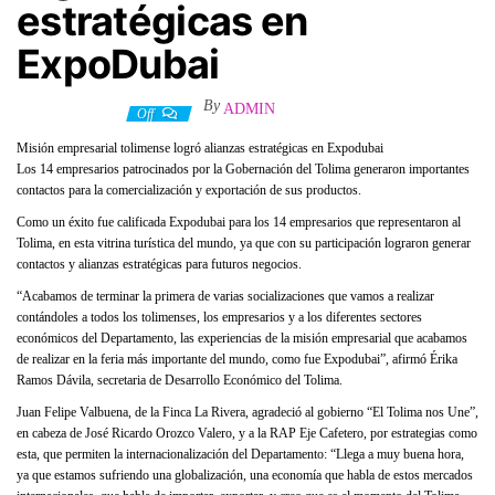
estratégicas en
ExpoDubai
By
ADMIN
25 marzo, 2022
Off
Misión empresarial tolimense logró alianzas estratégicas en Expodubai
Los 14 empresarios patrocinados por la Gobernación del Tolima generaron importantes
contactos para la comercialización y exportación de sus productos.
Como un éxito fue calificada Expodubai para los 14 empresarios que representaron al
Tolima, en esta vitrina turística del mundo, ya que con su participación lograron generar
contactos y alianzas estratégicas para futuros negocios.
“Acabamos de terminar la primera de varias socializaciones que vamos a realizar
contándoles a todos los tolimenses, los empresarios y a los diferentes sectores
económicos del Departamento, las experiencias de la misión empresarial que acabamos
de realizar en la feria más importante del mundo, como fue Expodubai”, afirmó Érika
Ramos Dávila, secretaria de Desarrollo Económico del Tolima.
Juan Felipe Valbuena, de la Finca La Rivera, agradeció al gobierno “El Tolima nos Une”,
en cabeza de José Ricardo Orozco Valero, y a la RAP Eje Cafetero, por estrategias como
esta, que permiten la internacionalización del Departamento: “Llega a muy buena hora,
ya que estamos sufriendo una globalización, una economía que habla de estos mercados