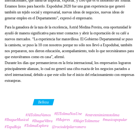
internacionales, que habla de importar, exportar, y creo que es el momento del Tolima.
Estamos listos para hacerlo. Expodubai 2020 fue una gran experiencia que generó
también un tejido social y empresarial, nuevas ideas de negocios, nuevas ideas de
generar empleo en el Departamento”, expresó el empresario.
Para la ganadora de la taza de la excelencia, Astrid Medina Pereira, esta oportunidad le
ayudó de manera significativa para tener contactos y abrir la exportación de su café a
nuevos mercados. “La experiencia fue maravillosa. El Gobierno Departamental se puso
la camiseta, se puso la 10 con nosotros porque no sólo nos llevó a Expodubai, también
nos prepararon, nos dieron educación, acompañamiento, todo lo que necesitáramos para
que estuviéramos como en casa”, afirmó.
Durante los días que permanecieron en la feria internacional, los empresarios lograron
principalmente alianzas, lo cual no generó una cifra exacta de los negocios pactados a
nivel internacional, debido a que este sólo fue el inicio del relacionamiento con empresas
extranjeras.
Category
Belleza
#ElTolimaNosUne
Tags
#AlTolimaVamos
#entretenimientotolima
#IbagueMusical
#Mujeres
#musicapopular
#IbagueVibra
#MujerTolimense
#TolimaExplora
#TapaRoja
@rociodelpilarromero