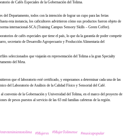
oratorio de Cafés Especiales de la Gobernación del Tolima.
tes del Departamento, todos con la intención de lograr un cupo para las ferias
hasta esta instancia, los caficultores advirtieron cómo sus productos fueron objeto de
 la norma internacional-SCA (Training Campus Sensory Skills – Green Coffee).
ratorios de cafés especiales que tiene el país, lo que da la garantía de poder competir
rro, secretario de Desarrollo Agropecuario y Producción Alimentaria del
rfiles seleccionados que viajarán en representación del Tolima a la gran Specialty
rtamento del Meta.
tieron que el laboratorio esté certificado, y empezamos a determinar cada una de las
nico del Laboratorio de Análisis de la Calidad Físico y Sensorial del Café.
as al convenio de la Gobernación y Universidad del Tolima, en el marco del proyecto de
nes de pesos puestos al servicio de las 63 mil familias cafeteras de la región.
#entretenimientotolima
#MujerTolimense
#Mujeres
#musicapopular