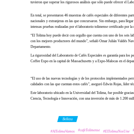
tuvieron que superar los rigurosos análisis que sólo puede ofrecer el Lab
En total, se presentaron 46 muestras de cafés especiales de diferentes par
nacionales y extranjeras en las que concursaron. Sin embargo, para llegar 
intensas pruebas realizadas por el laboratorio tolimense certificado por
“El Tolima hoy puede decir con orgullo que cuenta con uno de los seis labo
con los mejores productores del mundo”, señaló Omar Julián Valdés Nava
Departamento.
La rigurosidad del Laboratorio de Cafés Especiales es garantía para los pe
Coffee Expo en la capital de Massachusetts y a Expo-Malocas en el depa
“El uso de las nuevas tecnologías y de los protocolos implementados permi
calidades con las que cuentan estos cafés”, aseguró Edwin Rojas, líder téc
Este laboratorio ubicado en la Universidad del Tolima, fue posible graci
Ciencia, Tecnología e Innovación, con una inversión de más de 1.200 millo
Category
Belleza
#cafeTolimense
Tags
#AlTolimaVamos
#ElTolimaNosUne