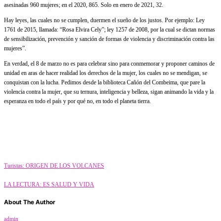
asesinadas 960 mujeres; en el 2020, 865. Solo en enero de 2021, 32.
Hay leyes, las cuales no se cumplen, duermen el sueño de los justos. Por ejemplo: Ley
1761 de 2015, llamada: “Rosa Elvira Cely”; ley 1257 de 2008, por la cual se dictan normas
de sensibilización, prevención y sanción de formas de violencia y discriminación contra las
mujeres”.
En verdad, el 8 de marzo no es para celebrar sino para conmemorar y proponer caminos de
unidad en aras de hacer realidad los derechos de la mujer, los cuales no se mendigan, se
conquistan con la lucha. Pedimos desde la biblioteca Cañón del Combeima, que pare la
violencia contra la mujer, que su ternura, inteligencia y belleza, sigan animando la vida y la
esperanza en todo el país y por qué no, en todo el planeta tierra.
Category
Estilo de Vida
Turistas: ORIGEN DE LOS VOLCANES
LA LECTURA: ES SALUD Y VIDA
About The Author
admin