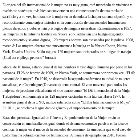
El origen del día internacional de la mujer, no es muy grato, está manchado de violencia y
machismo sistémico, más bien se convierte en una conmemoración de una estela de
sacrificio y a su vez, heroísmo de la mujer en su denodada lucha por su emancipación y su
reconocimiento como sujeta histórica en la construcción de una sociedad humana con
plenos derechos y deberes, sin privilegios de ninguna naturaleza. Remontémonos a 1857,
las mujeres de la industria textilera en Nueva York, adelantan una huelga exigiendo
reconocimiento y salarios dignos, 120 mujeres obreras son asesinadas por la policía. 1908,
marzo 8: Las mujeres obreras van nuevamente a la huelga en la fábrica Cotton, Nueva
York, Estados Unidos. Saldo trágico: 129 mujeres son incineradas en su lugar de trabajo.
¿Cuál era el pliego petitorio? Jornada
laboral de 10 horas, salario igual al de los hombres y trato digno, humano por parte de los
patronos. El 28 de febrero de 1909, en Nueva York, se conmemora por primera vez, “El día
nacional de la mujer”. En 1910, se desarrolla la segunda conferencia mundial de mujeres
socialistas, en Copenhague (Dinamarca), tema central: El voto universal para todas las
mujeres. Se proclamó oficialmente el 8 de marzo como “El Día Internacional de la Mujer
Trabajadora”, en homenaje a las 129 mujeres calcinadas en la fábrica. Hasta 1977, la
asamblea general de la ONU, ratificó esta fecha como “El Día Internacional de la Mujer”.
En 2011, se proclama la igualdad de género y el empoderamiento de la mujer.
Estas dos premisas: Igualdad de Género y Empoderamiento de la Mujer, están en
construcción en una batalla desigual, donde el sistema económico persiste en la idea de
cosificar la mujer en el marco de la sociedad de consumo. Es una lucha que en el caso de
Colombia, ha cobrado cientos de feminicidios. A manera de ejemplo, en 2018, fueron