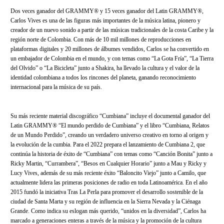
Dos veces ganador del GRAMMY® y 15 veces ganador del Latin GRAMMY®,
Carlos Vives es una de las figuras más importantes de la música latina, pionero y
creador de un nuevo sonido a partir de las músicas tradicionales de la costa Caribe y la
región norte de Colombia. Con más de 10 mil millones de reproducciones en
plataformas digitales y 20 millones de álbumes vendidos, Carlos se ha convertido en
un embajador de Colombia en el mundo, y con temas como “La Gota Fría”, “La Tierra
del Olvido” o “La Bicicleta” junto a Shakira, ha llevado la cultura y el valor de la
identidad colombiana a todos los rincones del planeta, ganando reconocimiento
internacional para la música de su país.
Su más reciente material discográfico “Cumbiana” incluye el documental ganador del
Latin GRAMMY® “El mundo perdido de Cumbiana” y el libro “Cumbiana, Relatos
de un Mundo Perdido”, creando un verdadero universo creativo en torno al origen y
la evolución de la cumbia. Para el 2022 prepara el lanzamiento de Cumbiana 2, que
continúa la historia de éxito de “Cumbiana” con temas como “Canción Bonita” junto a
Ricky Martin, “Currambera”, “Besos en Cualquier Horario” junto a Mau y Ricky y
Lucy Vives, además de su más reciente éxito “Baloncito Viejo” junto a Camilo, que
actualmente lidera las primeras posiciones de radio en toda Latinoamérica. En el año
2015 fundó la iniciativa Tras La Perla para promover el desarrollo sostenible de la
ciudad de Santa Marta y su región de influencia en la Sierra Nevada y la Ciénaga
Grande. Como indica su eslogan más querido, “unidos en la diversidad”, Carlos ha
marcado a generaciones enteras a través de la música y la promoción de la cultura