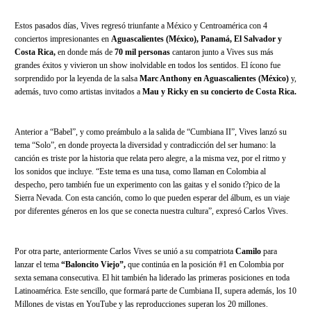
Estos pasados días, Vives regresó triunfante a México y Centroamérica con 4
conciertos impresionantes en
Aguascalientes (México), Panamá, El Salvador y
Costa Rica,
en donde más de
70 mil personas
cantaron junto a Vives sus más
grandes éxitos y vivieron un show inolvidable en todos los sentidos. El ícono fue
sorprendido por la leyenda de la salsa
Marc Anthony en Aguascalientes (México)
y,
además, tuvo como artistas invitados a
Mau y Ricky en su concierto de Costa Rica.
Anterior a “Babel”, y como preámbulo a la salida de “Cumbiana II”, Vives lanzó su
tema “Solo”, en donde proyecta la diversidad y contradicción del ser humano: la
canción es triste por la historia que relata pero alegre, a la misma vez, por el ritmo y
los sonidos que incluye. “Este tema es una tusa, como llaman en Colombia al
despecho, pero también fue un experimento con las gaitas y el sonido t?pico de la
Sierra Nevada. Con esta canción, como lo que pueden esperar del álbum, es un viaje
por diferentes géneros en los que se conecta nuestra cultura”, expresó Carlos Vives.
Por otra parte, anteriormente Carlos Vives se unió a su compatriota
Camilo
para
lanzar el tema
“Baloncito Viejo”,
que continúa en la posición #1 en Colombia por
sexta semana consecutiva. El hit también ha liderado las primeras posiciones en toda
Latinoamérica. Este sencillo, que formará parte de Cumbiana II, supera además, los 10
Millones de vistas en YouTube y las reproducciones superan los 20 millones.