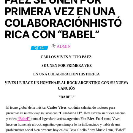
PRIMERA VEZ EN UNA
COLABORACIÓNHISTÓ
RICA CON “BABEL”
By
ADMIN
8 mayo, 2022
Off
CARLOS VIVES Y FITO PÁEZ
SE UNEN POR PRIMERA VEZ
EN UNA COLABORACIÓN HISTÓRICA
VIVES LE HACE UN HOMENAJE AL ROCK ARGENTINO CON SU NUEVA
CANCIÓN
“BABEL”
El ícono global de la música,
Carlos Vives
, continúa calentando motores para
presentar su nuevo viaje musical con “
Cumbiana II”.
Hoy estrena su nueva canción
y video
“Babel”
junto al legendario artista argentino
Fito Páez
. En el tema, Vives
hace un homenaje al rock argentino que siempre lo ha influenciado y habla de una
problemática social bien presente hoy en día. Bajo el sello Sony Music Latin, “Babel”