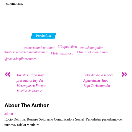
colombiana.
Category
Farándula
#IbagueVibra
Tags
#entretenimientotlima
#musicapopular
#noticiasentretenimientotolima
#TurismoColombiano
#TolimaExplora
@rociodelpilarromero
Turistas: Tapa Roja
Feliz dia de la madre
presenta al Rey del
Aguardiente Tapa
Merengue en Parque
Roja Te Acompaña
Murillo de Ibague
About The Author
admin
Rocio Del Pilar Romero Solorzano Comunicadora Social -Periodistas periodismo de
turismo- folclor y cultura.