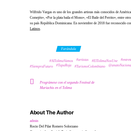
Wilfrido Vargas es uno de los grandes artistas más conocidos de Améric
Comején», «Por la plata baila el Mono», «El Baile del Perrito», entre ot
su país República Dominicana. En noviembre de 2018 fue reconocido con
Latinos
.
Category
Farándula
#artistas
#entret
Tags
#AlTolimaVamos
#ElTolimaNosUne
#TapaRoja
@anatoNaciona
#SiempraFuturo
#TurismoColombiano
Prográmese con el segundo Festival de
Mariachis en el Tolima
About The Author
admin
Rocio Del Pilar Romero Solorzano