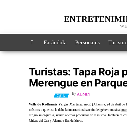
ENTRETENIMI
WE
Farándula
Personajes
Turism
Turistas: Tapa Roja 
Merengue en Parque 
By
ADMIN
8 mayo, 2022
Off
Wilfrido Radhamés Vargas Martínez
nació
(
Altamira
; 24 de abril de
músicos a quien se le debe la internacionalización del género musical
mer
dirigió su orquesta, siendo además productor de la misma. También es c
Chicas del Can
y
Altamira Banda Show
.