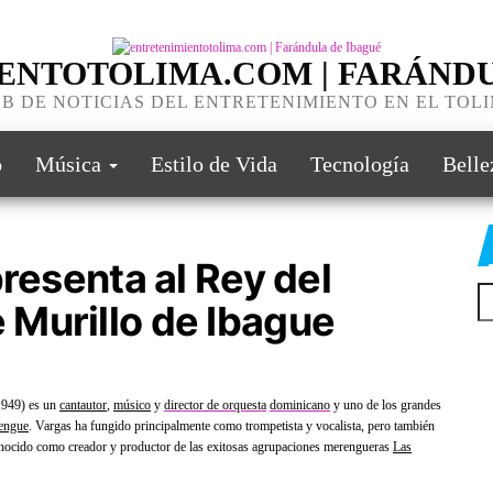
ENTOTOLIMA.COM | FARÁNDU
B DE NOTICIAS DEL ENTRETENIMIENTO EN EL TOL
o
Música
Estilo de Vida
Tecnología
Belle
presenta al Rey del
Murillo de Ibague
 1949
) es un
cantautor
,
músico
y
director de
orquesta
dominicano
y uno de los grandes
engue
.
Vargas ha fungido principalmente como trompetista y vocalista, pero también
onocido como creador y productor de las exitosas agrupaciones merengueras
Las