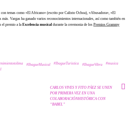
a con temas como «El Africano» (escrito por Calixto Ochoa), «Abusadora», «El
ros más. Vargas ha ganado varios reconocimientos internacionales, así como también en
 el premio a la
Excelencia musical
durante la ceremonia de los
Premios Grammy
enimientotolima
#IbagueTuristica
#musica
#IbagueMusical
#IbagueVibra
l
CARLOS VIVES Y FITO PÁEZ SE UNEN
POR PRIMERA VEZ EN UNA
COLABORACIÓNHISTÓRICA CON
“BABEL”