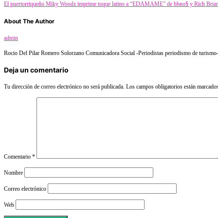
El puertorriqueño Miky Woodz imprime toque latino a “EDAMAME” de bbno$ y Rich Bria
About The Author
admin
Rocio Del Pilar Romero Solorzano Comunicadora Social -Periodistas periodismo de turismo- f
Deja un comentario
Tu dirección de correo electrónico no será publicada.
Los campos obligatorios están marcado
Comentario
*
Nombre
Correo electrónico
Web