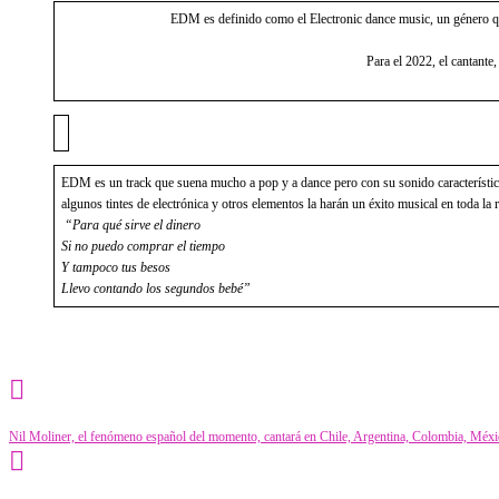
EDM es definido como el Electronic dance music, un género que 
Para el 2022, el cantante
EDM es un track que suena mucho a pop y a dance pero con su sonido característico u
algunos tintes de electrónica y otros elementos la harán un éxito musical en toda la 
“Para qué sirve el dinero
Si no puedo comprar el tiempo
Y tampoco tus besos
Llevo contando los segundos bebé”
Category
Farándula
Nil Moliner, el fenómeno español del momento, cantará en Chile, Argentina, Colombia, Mé