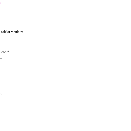
n
olclor y cultura.
s con
*