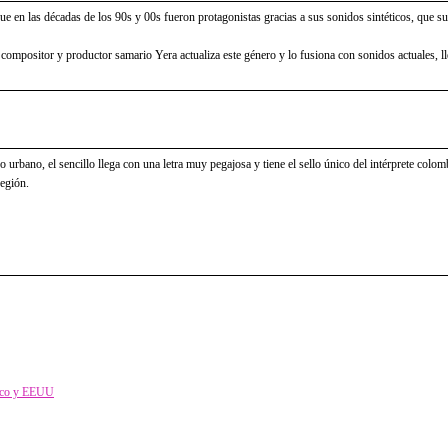
en las décadas de los 90s y 00s fueron protagonistas gracias a sus sonidos sintéticos, que sum
, compositor y productor samario Yera actualiza este género y lo fusiona con sonidos actuales, l
rbano, el sencillo llega con una letra muy pegajosa y tiene el sello único del intérprete colom
región.
xico y EEUU