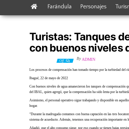
Farándula
Personajes
Turi
Turistas: Tanques d
con buenos niveles
By
ADMIN
24 mayo, 2022
Off
Los procesos de compensación han tomado tiempo por la turbiedad del rí
Ibagué, 22 de mayo de 2022
Con buenos niveles de agua amanecieron los tanques de compensación que 
del IBAL, quien agregó, que la compensación ha sido lenta por la turbieda
Asimismo, el personal operativo sigue trabajando y disponible en aquellos
hogar.
“Durante la madrugada contamos con buena captación en las tres bocat
sistema de acueducto. Además, tenemos una recuperación importante en lo
Añadió, que el alto consumo sigue, por eso cuando se tienen bajas presione