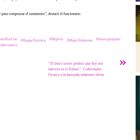
 para compensar el suministro”, destacó el funcionario.
rimoNosUne
#Mujeres
#musicapopular
#IbagueTuristica
#MujerTolimense
pilarromero
”El único sector político que hoy nos
interesa es el Tolima”: Gobernador
Orozco a la bancada tolimense electa