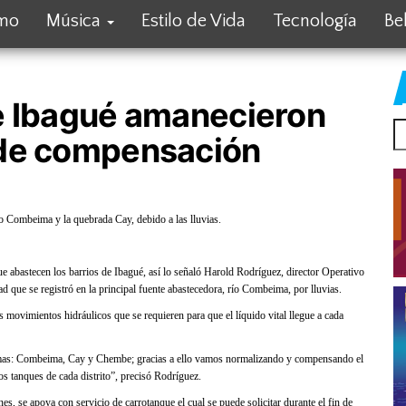
smo
Música
Estilo de Vida
Tecnología
Be
e Ibagué amanecieron
 de compensación
o Combeima y la quebrada Cay, debido a las lluvias.
abastecen los barrios de Ibagué, así lo señaló Harold Rodríguez, director Operativo
d que se registró en la principal fuente abastecedora, río Combeima, por lluvias.
 movimientos hidráulicos que se requieren para que el líquido vital llegue a cada
omas: Combeima, Cay y Chembe; gracias a ello vamos normalizando y compensando el
s tanques de cada distrito”, precisó Rodríguez.
s, se apoya con servicio de carrotanque el cual se puede solicitar durante el fin de