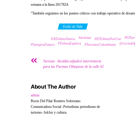
semana a la línea 2617824.
“También seguimos en los puntos críticos con trabajo operativo de desaire
Category
Estilo de Vida
#artistas
#ElTu
Tags
#AlTolimaVamos
#ElTolimaNosUne
#TolimaExplora
@rociodel
#SiempraFuturo
#TurismoColombiano
Turistas: Alcaldía adjudicó interventoría
para las Piscinas Olímpicas de la calle 42
About The Author
admin
Rocio Del Pilar Romero Solorzano
Comunicadora Social -Periodistas periodismo de
turismo- folclor y cultura.