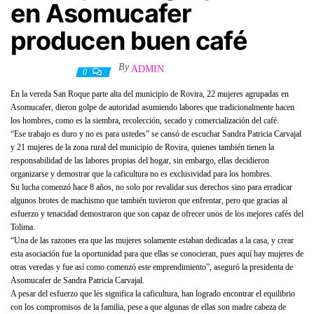
en Asomucafer
producen buen café
By
ADMIN
8 marzo, 2021
0
En la vereda San Roque parte alta del municipio de Rovira, 22 mujeres agrupadas en
Asomucafer, dieron golpe de autoridad asumiendo labores que tradicionalmente hacen
los hombres, como es la siembra, recolección, secado y comercialización del café.
“Ese trabajo es duro y no es para ustedes” se cansó de escuchar Sandra Patricia Carvajal
y 21 mujeres de la zona rural del municipio de Rovira, quienes también tienen la
responsabilidad de las labores propias del hogar, sin embargo, ellas decidieron
organizarse y demostrar que la caficultura no es exclusividad para los hombres.
Su lucha comenzó hace 8 años, no solo por revalidar sus derechos sino para erradicar
algunos brotes de machismo que también tuvieron que enfrentar, pero que gracias al
esfuerzo y tenacidad demostraron que son capaz de ofrecer unos de los mejores cafés del
Tolima.
“Una de las razones era que las mujeres solamente estaban dedicadas a la casa, y crear
esta asociación fue la oportunidad para que ellas se conocieran, pues aquí hay mujeres de
otras veredas y fue así como comenzó este emprendimiento”, aseguró la presidenta de
Asomucafer de Sandra Patricia Carvajal.
A pesar del esfuerzo que les significa la caficultura, han logrado encontrar el equilibrio
con los compromisos de la familia, pese a que algunas de ellas son madre cabeza de