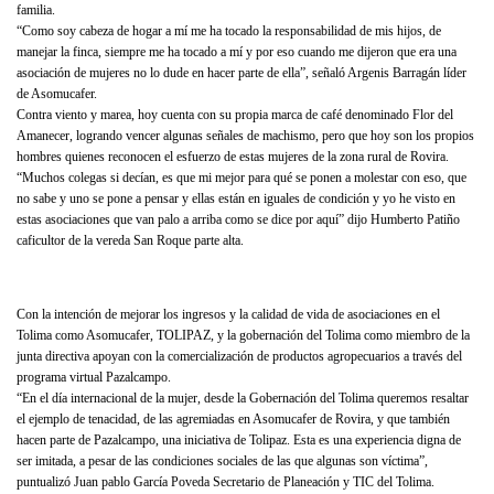
familia.
“Como soy cabeza de hogar a mí me ha tocado la responsabilidad de mis hijos, de
manejar la finca, siempre me ha tocado a mí y por eso cuando me dijeron que era una
asociación de mujeres no lo dude en hacer parte de ella”, señaló Argenis Barragán líder
de Asomucafer.
Contra viento y marea, hoy cuenta con su propia marca de café denominado Flor del
Amanecer, logrando vencer algunas señales de machismo, pero que hoy son los propios
hombres quienes reconocen el esfuerzo de estas mujeres de la zona rural de Rovira.
“Muchos colegas si decían, es que mi mejor para qué se ponen a molestar con eso, que
no sabe y uno se pone a pensar y ellas están en iguales de condición y yo he visto en
estas asociaciones que van palo a arriba como se dice por aquí” dijo Humberto Patiño
caficultor de la vereda San Roque parte alta.
Con la intención de mejorar los ingresos y la calidad de vida de asociaciones en el
Tolima como Asomucafer, TOLIPAZ, y la gobernación del Tolima como miembro de la
junta directiva apoyan con la comercialización de productos agropecuarios a través del
programa virtual Pazalcampo.
“En el día internacional de la mujer, desde la Gobernación del Tolima queremos resaltar
el ejemplo de tenacidad, de las agremiadas en Asomucafer de Rovira, y que también
hacen parte de Pazalcampo, una iniciativa de Tolipaz. Esta es una experiencia digna de
ser imitada, a pesar de las condiciones sociales de las que algunas son víctima”,
puntualizó Juan pablo García Poveda Secretario de Planeación y TIC del Tolima.