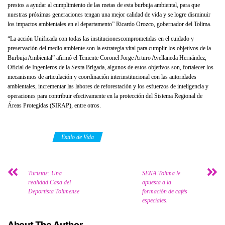
prestos a ayudar al cumplimiento de las metas de esta burbuja ambiental, para que
nuestras próximas generaciones tengan una mejor calidad de vida y se logre disminuir
los impactos ambientales en el departamento” Ricardo Orozco, gobernador del Tolima.
“La acción Unificada con todas las institucionescomprometidas en el cuidado y
preservación del medio ambiente son la estrategia vital para cumplir los objetivos de la
Burbuja Ambiental” afirmó el Teniente Coronel Jorge Arturo Avellaneda Hernández,
Oficial de Ingenieros de la Sexta Brigada, algunos de estos objetivos son, fortalecer los
mecanismos de articulación y coordinación interinstitucional con las autoridades
ambientales, incrementar las labores de reforestación y los esfuerzos de inteligencia y
operaciones para contribuir efectivamente en la protección del Sistema Regional de
Áreas Protegidas (SIRAP), entre otros.
Category
Estilo de Vida
Turistas: Una
SENA-Tolima le
realidad Casa del
apuesta a la
Deportista Tolimense
formación de cafés
especiales.
About The Author