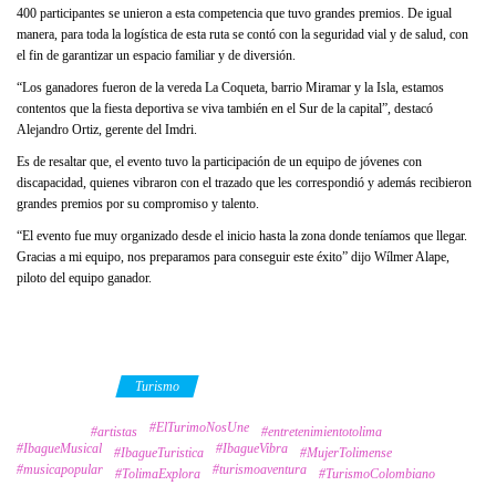
400 participantes se unieron a esta competencia que tuvo grandes premios. De igual
manera, para toda la logística de esta ruta se contó con la seguridad vial y de salud, con
el fin de garantizar un espacio familiar y de diversión.
“Los ganadores fueron de la vereda La Coqueta, barrio Miramar y la Isla, estamos
contentos que la fiesta deportiva se viva también en el Sur de la capital”, destacó
Alejandro Ortiz, gerente del Imdri.
Es de resaltar que, el evento tuvo la participación de un equipo de jóvenes con
discapacidad, quienes vibraron con el trazado que les correspondió y además recibieron
grandes premios por su compromiso y talento.
“El evento fue muy organizado desde el inicio hasta la zona donde teníamos que llegar.
Gracias a mi equipo, nos preparamos para conseguir este éxito” dijo Wílmer Alape,
piloto del equipo ganador.
Category
Turismo
#ElTurimoNosUne
Tags
#artistas
#entretenimientotolima
#IbagueMusical
#IbagueVibra
#IbagueTuristica
#MujerTolimense
#musicapopular
#turismoaventura
#TolimaExplora
#TurismoColombiano