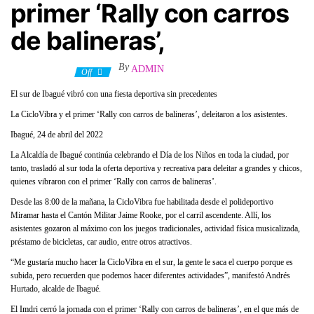
primer ‘Rally con carros
de balineras’,
By
ADMIN
25 abril, 2022
Off
El sur de Ibagué vibró con una fiesta deportiva sin precedentes
La CicloVibra y el primer ‘Rally con carros de balineras’, deleitaron a los asistentes.
Ibagué, 24 de abril del 2022
La Alcaldía de Ibagué continúa celebrando el Día de los Niños en toda la ciudad, por
tanto, trasladó al sur toda la oferta deportiva y recreativa para deleitar a grandes y chicos,
quienes vibraron con el primer ‘Rally con carros de balineras’.
Desde las 8:00 de la mañana, la CicloVibra fue habilitada desde el polideportivo
Miramar hasta el Cantón Militar Jaime Rooke, por el carril ascendente. Allí, los
asistentes gozaron al máximo con los juegos tradicionales, actividad física musicalizada,
préstamo de bicicletas, car audio, entre otros atractivos.
“Me gustaría mucho hacer la CicloVibra en el sur, la gente le saca el cuerpo porque es
subida, pero recuerden que podemos hacer diferentes actividades”, manifestó Andrés
Hurtado, alcalde de Ibagué.
El Imdri cerró la jornada con el primer ‘Rally con carros de balineras’, en el que más de