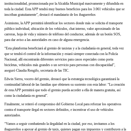
institucionalidad, promocionada por la Alcaldía Municipal masivamente y difundida en
toda la ciudad. Esta APP tendrá muy buenos beneficios para los 3.061 vehículos que se
inscriban gratuitamente”, destacó el mandatario de los ibaguereños
Asimismo, la APP permitirá identificar los sectores donde más se solicita el transporte
público individual, ubicación de los vehículos, chat interno, valor aproximado de las
carreras, hoja de vida y número de teléfono del conductor, además de un botón SOS,
para dar aviso a las autoridades en caso de alguna emergencia.
“Esta plataforma beneficiará al gremio de taxistas y a la ciudadanía en general, toda vez
que se tendrá el control de la información y estará siempre conectada con la Policía
Nacional, allí encontrarán diferentes servicios para casos especiales como porta
bicicletas, vehículos más grandes o un servicio para personas con discapacidad”,
aseguró Claudia Rengifo, secretaria de las TIC.
Edwin Sierra, vocero del gremio, destacó que la estrategia tecnológica garantizará la
continuidad laboral de las familias que obtienen su sustento con esta labor: “La creación
de esta APP permitirá que todo el gremio pueda acceder a ella de manera gratuita, así
como la ciudadanía en general”.
Finalmente, se reiteró el compromiso del Gobierno Local para reforzar los operativos
contra el transporte ilegal en sectores definidos, e incentivar el uso de vehículos
autorizados.
“Vamos a seguir combatiendo la ilegalidad en la ciudad, por eso, invitamos a los
ibaguereños a apoyar al gremio de taxis, quienes pagan sus impuestos y contribuyen a la