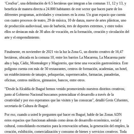
‘CreaSur’, una delimitación de 6.5 hectáreas que integran a las comunas 11, 12 y 13, y
beneficia de manera directa a 24.800 habitantes de este sector que hacen parte de los
diferentes programas, actividades y creaciones en la zona. Un gran espacio que cuenta
con cuatro procesos de teatro, 29 de música, 10 de danza, nueve de artes plásticas, uno
de producción audiovisual, uno de barbería, tres de deportes extremos, y entre todos
ellos se destacan más de 30 años de vocación, en la formación, creación y circulación del
arte y el emprendimiento.
Finalmente, en noviembre de 2021 vio la luz la Zona G, un distrito creativo de 16,47
hectáreas, ubicada en la comuna 10, entre los barrios La Macarena, La Macarena parte
alta y baja, Cádiz, Montealegre y Magisterio, que tiene una vocación gastronómica. Este
polígono cuenta con más de 50 restaurantes, centros de formación, academias, un hotel,
un establecimiento de tatuajes, peluquerías, supermercados, farmacias, panaderías,
oficinas, centros médicos, gimnasios, bancos, entre otros.
“Desde la Alcaldía de Ibagué hemos venido promoviendo nuestros distritos creativos;
junto al Gobierno Nacional buscamos potencializar el desarrollo a través de la
creatividad y por eso esperamos que las visiten y las conozcan”, detalló Greis Cifuentes,
secretaria de Cultura de Ibagué.
Por eso, cuando a usted le pregunten qué hacer en Ibagué, hable de las Zonas ADN
estos espacios que funcionan además como áreas de desarrollo económico, social y
cultural, consolidando escenarios para la renovación urbana, la generación del empleo, la
creación, exhibición, comercialización y consumo de bienes y servicios creativos. Toda