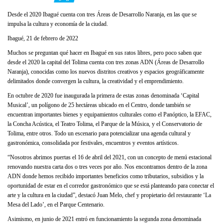
Desde el 2020 Ibagué cuenta con tres Áreas de Desarrollo Naranja, en las que se
impulsa la cultura y economía de la ciudad.
Ibagué, 21 de febrero de 2022
Muchos se preguntan qué hacer en Ibagué en sus ratos libres, pero poco saben que
desde el 2020 la capital del Tolima cuenta con tres zonas ADN (Áreas de Desarrollo
Naranja), conocidas como los nuevos distritos creativos y espacios geográficamente
delimitados donde convergen la cultura, la creatividad y el emprendimiento.
En octubre de 2020 fue inaugurada la primera de estas zonas denominada ‘Capital
Musical’, un polígono de 25 hectáreas ubicado en el Centro, donde también se
encuentran importantes bienes y equipamientos culturales como el Panóptico, la EFAC,
la Concha Acústica, el Teatro Tolima, el Parque de la Música, y el Conservatorio de
Tolima, entre otros. Todo un escenario para potencializar una agenda cultural y
gastronómica, consolidada por festivales, encuentros y eventos artísticos.
“Nosotros abrimos puertas el 16 de abril del 2021, con un concepto de menú estacional
renovando nuestra carta dos o tres veces por año. Nos encontramos dentro de la zona
ADN donde hemos recibido importantes beneficios como tributarios, subsidios y la
oportunidad de estar en el corredor gastronómico que se está planteando para conectar el
arte y la cultura en la ciudad”, destacó Juan Melo, chef y propietario del restaurante ‘La
Mesa del Lado’, en el Parque Centenario.
Asimismo, en junio de 2021 entró en funcionamiento la segunda zona denominada