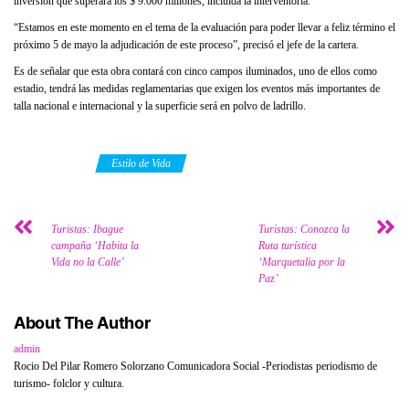
inversión que superará los $ 9.000 millones, incluida la interventoría.
“Estamos en este momento en el tema de la evaluación para poder llevar a feliz término el
próximo 5 de mayo la adjudicación de este proceso”, precisó el jefe de la cartera.
Es de señalar que esta obra contará con cinco campos iluminados, uno de ellos como
estadio, tendrá las medidas reglamentarias que exigen los eventos más importantes de
talla nacional e internacional y la superficie será en polvo de ladrillo.
Category
Estilo de Vida
Turistas: Ibague
Turistas: Conozca la
campaña ‘Habita la
Ruta turística
Vida no la Calle’
‘Marquetalia por la
Paz’
About The Author
admin
Rocio Del Pilar Romero Solorzano Comunicadora Social -Periodistas periodismo de
turismo- folclor y cultura.