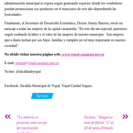
administración municipal se espera seguir generando espacios donde los vendedores
puedan promocionar sus productos en el transcurso de este año dependiendo las
festividades.
Finalmente, el Secretario de Desarrollo Económico, Doctor Jimmy Barrera, envió un
mensaje a todas las mujeres de la capital casanareña: “En este día tan especial, queremos
seguir exaltando la labor y el valor de las mujeres de nuestro municipio. Son mujeres
que a diario luchan por sus hijos, familias y cumplen un rol muy importante en nuestra
sociedad”.
No olvide visitar nuestra página web:
www.yopal
–
casanare.gov.co
E-mail:
prensa@yopal-casanare.gov.co
Twitter: @alcaldiadeyopal
Facebook: Alcaldía Municipal de Yopal, Yopal Ciudad Segura.
Category
Turismo
“La minería se
Turistas: ‘Ibagué se
proyecta como un eje
viste de folclor’ 17 al
de reactivación
20 de junio.(Virtual).