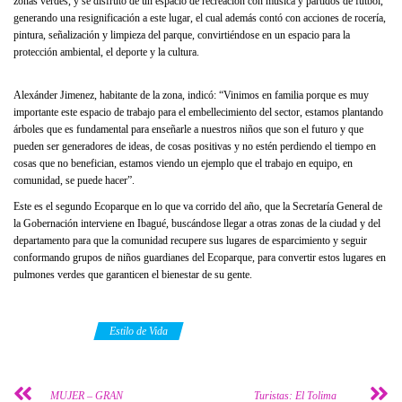
zonas verdes, y se disfrutó de un espacio de recreación con música y partidos de fútbol,
generando una resignificación a este lugar, el cual además contó con acciones de rocería,
pintura, señalización y limpieza del parque, convirtiéndose en un espacio para la
protección ambiental, el deporte y la cultura.
Alexánder Jimenez, habitante de la zona, indicó: “Vinimos en familia porque es muy
importante este espacio de trabajo para el embellecimiento del sector, estamos plantando
árboles que es fundamental para enseñarle a nuestros niños que son el futuro y que
pueden ser generadores de ideas, de cosas positivas y no estén perdiendo el tiempo en
cosas que no benefician, estamos viendo un ejemplo que el trabajo en equipo, en
comunidad, se puede hacer”.
Este es el segundo Ecoparque en lo que va corrido del año, que la Secretaría General de
la Gobernación interviene en Ibagué, buscándose llegar a otras zonas de la ciudad y del
departamento para que la comunidad recupere sus lugares de esparcimiento y seguir
conformando grupos de niños guardianes del Ecoparque, para convertir estos lugares en
pulmones verdes que garanticen el bienestar de su gente.
Category
Estilo de Vida
MUJER – GRAN
Turistas: El Tolima