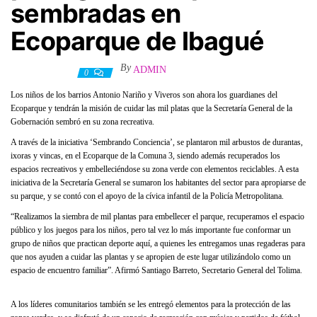
sembradas en
Ecoparque de Ibagué
By
ADMIN
18 mayo, 2021
0
Los niños de los barrios Antonio Nariño y Viveros son ahora los guardianes del
Ecoparque y tendrán la misión de cuidar las mil platas que la Secretaría General de la
Gobernación sembró en su zona recreativa.
A través de la iniciativa ‘Sembrando Conciencia’, se plantaron mil arbustos de durantas,
ixoras y vincas, en el Ecoparque de la Comuna 3, siendo además recuperados los
espacios recreativos y embelleciéndose su zona verde con elementos reciclables. A esta
iniciativa de la Secretaría General se sumaron los habitantes del sector para apropiarse de
su parque, y se contó con el apoyo de la cívica infantil de la Policía Metropolitana.
“Realizamos la siembra de mil plantas para embellecer el parque, recuperamos el espacio
público y los juegos para los niños, pero tal vez lo más importante fue conformar un
grupo de niños que practican deporte aquí, a quienes les entregamos unas regaderas para
que nos ayuden a cuidar las plantas y se apropien de este lugar utilizándolo como un
espacio de encuentro familiar”. Afirmó Santiago Barreto, Secretario General del Tolima.
A los líderes comunitarios también se les entregó elementos para la protección de las