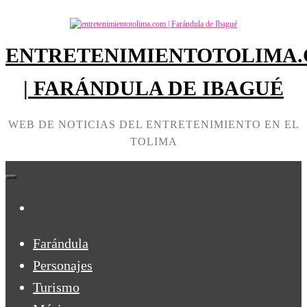
Skip
to
the
ENTRETENIMIENTOTOLIMA
content
| FARÁNDULA DE IBAGUÉ
WEB DE NOTICIAS DEL ENTRETENIMIENTO EN EL
TOLIMA
Farándula
Personajes
Turismo