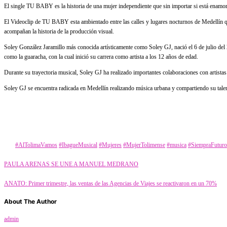
El single TU BABY es la historia de una mujer independiente que sin importar si está enamora
El Videoclip de TU BABY esta ambientado entre las calles y lugares nocturnos de Medellín que 
acompañan la historia de la producción visual.
Soley González Jaramillo más conocida artísticamente como Soley GJ, nació el 6 de julio del
como la guaracha, con la cual inició su carrera como artista a los 12 años de edad.
Durante su trayectoria musical, Soley GJ ha realizado importantes colaboraciones con artis
Soley GJ se encuentra radicada en Medellín realizando música urbana y compartiendo su tale
Category
Música
Tags
#AlTolimaVamos
#IbagueMusical
#Mujeres
#MujerTolimense
#musica
#SiempraFuturo
PAULA ARENAS SE UNE A MANUEL MEDRANO
ANATO: Primer trimestre, las ventas de las Agencias de Viajes se reactivaron en un 70%
About The Author
admin