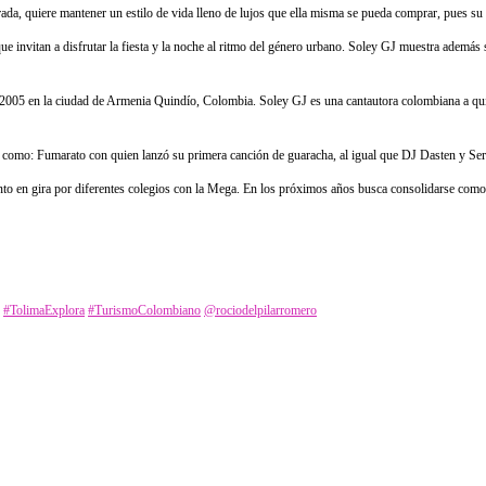
da, quiere mantener un estilo de vida lleno de lujos que ella misma se pueda comprar, pues su
invitan a disfrutar la fiesta y la noche al ritmo del género urbano. Soley GJ muestra además su
 2005 en la ciudad de Armenia Quindío, Colombia. Soley GJ es una cantautora colombiana a quien
tas como: Fumarato con quien lanzó su primera canción de guaracha, al igual que DJ Dasten y 
nto en gira por diferentes colegios con la Mega. En los próximos años busca consolidarse com
#TolimaExplora
#TurismoColombiano
@rociodelpilarromero