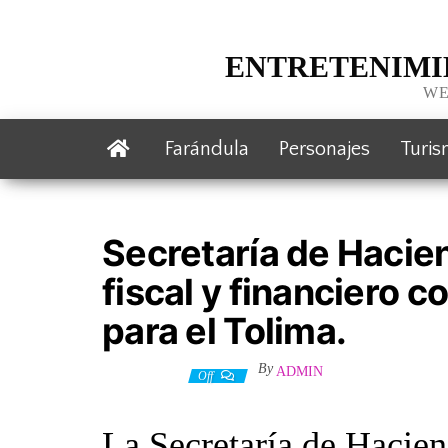
ENTRETENIMI
WE
Farándula
Personajes
Turi
Secretaría de Hacie
fiscal y financiero c
para el Tolima.
By
ADMIN
9 junio, 2026
Off
La Secretaría de Hacien