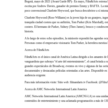
Bogotá, mayo de 2021 (Avant Garde RP)– En mayo, Film&Arts estrena la 
escrita por Andrew Davies, ganador de premios Emmy y BAFTA. La miniser
poco convencional Charlotte Heywood, que busca descubrirse a sí misma 
Charlotte Heywood (Rose Williams) es la joven hija de un granjero, ingenu
tranquila ciudad costera que su anfitrión, Tom Parker (Kris Marshall), e
costero. El hermano de Parker, Sidney (Theo James), brusco y condescendi
historia.
A lo largo de estos ocho episodios, la miniserie expondrá las agendas ocu
Personas como el empresario visionario Tom Parker, la heredera mestiza
Acerca de Film&Arts
Film&Arts es el único canal de América Latina dirigido a los amantes de 
vanguardista que subraya “el arte del entretenimiento”, el canal brinda a 
grandes espectáculos de Broadway, eventos en vivo y algunas de las serie
documentales y destacadas películas orientadas a las artes. Disponible en
audiencia exigente.
Para más información visite: Sitio web: filmandarts.tv Facebook: @F
Acerca de AMC Networks International Latin America
AMC Networks International Latin America (AMCNI-LA) es una unidad
contenidos de entretenimiento y una aclamada programación a más de 130 p