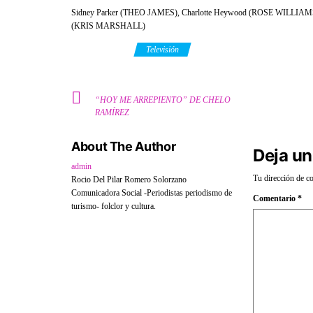
Sidney Parker (THEO JAMES), Charlotte Heywood (ROSE WILLIA
(KRIS MARSHALL)
Category
Televisión
“HOY ME ARREPIENTO” DE CHELO
RAMÍREZ
About The Author
Deja un
admin
Tu dirección de co
Rocio Del Pilar Romero Solorzano
Comunicadora Social -Periodistas periodismo de
Comentario
*
turismo- folclor y cultura.