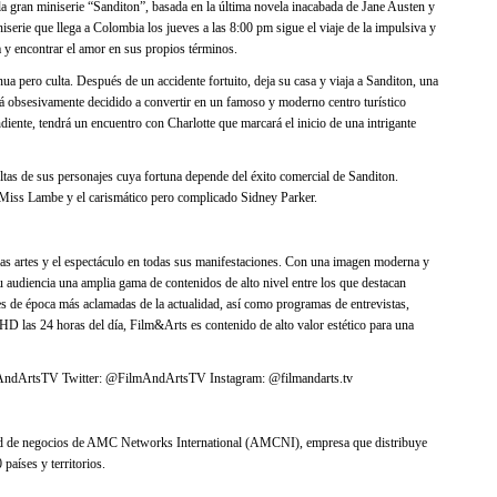
gran miniserie “Sanditon”, basada en la última novela inacabada de Jane Austen y
ie que llega a Colombia los jueves a las 8:00 pm sigue el viaje de la impulsiva y
y encontrar el amor en sus propios términos.
a pero culta. Después de un accidente fortuito, deja su casa y viaja a Sanditon, una
stá obsesivamente decidido a convertir en un famoso y moderno centro turístico
ente, tendrá un encuentro con Charlotte que marcará el inicio de una intrigante
ltas de sus personajes cuya fortuna depende del éxito comercial de Sanditon.
 Miss Lambe y el carismático pero complicado Sidney Parker.
las artes y el espectáculo en todas sus manifestaciones. Con una imagen moderna y
su audiencia una amplia gama de contenidos de alto nivel entre los que destacan
s de época más aclamadas de la actualidad, así como programas de entrevistas,
 HD las 24 horas del día, Film&Arts es contenido de alto valor estético para una
ilmAndArtsTV Twitter: @FilmAndArtsTV Instagram: @filmandarts.tv
 de negocios de AMC Networks International (AMCNI), empresa que distribuye
aíses y territorios.