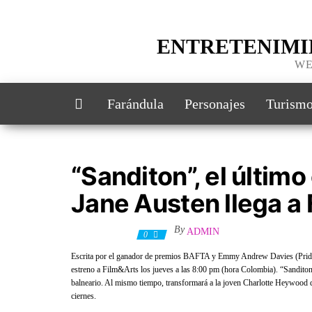
ENTRETENIMI
WE
Farándula
Personajes
Turism
“Sanditon”, el último
Jane Austen llega a
By
ADMIN
23 mayo, 2021
0
Escrita por el ganador de premios BAFTA y Emmy Andrew Davies (Pride an
estreno a Film&Arts los jueves a las 8:00 pm (hora Colombia). “Sandito
balneario. Al mismo tiempo, transformará a la joven Charlotte Heywood qu
ciernes.