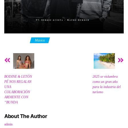
Category
Música
BODINE & LETÓN
2025 se vislumbra
PÉ NOS REGALAN
como un gran año
UNA
para la industria del
COLABORACIÓN
turismo
ARDIENTE CON
“BUNDA
About The Author
admin