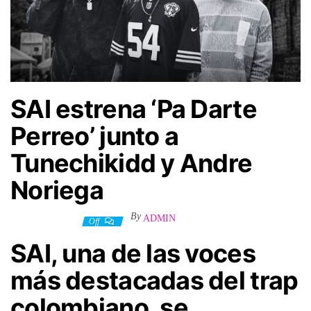
SAI estrena ‘Pa Darte
Perreo’ junto a
Tunechikidd y Andre
Noriega
By
ADMIN
13 febrero, 2025
Off
SAI
, una de las voces
más destacadas del trap
colombiano, se