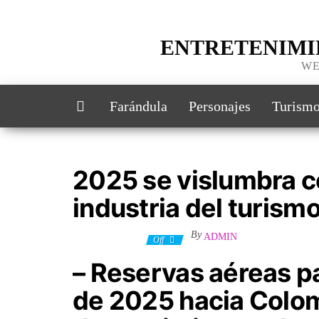
ENTRETENIMI
WE
Farándula
Personajes
Turism
2025 se vislumbra c
industria del turism
By
ADMIN
13 febrero, 2025
Off
– Reservas aéreas p
de 2025 hacia Colom