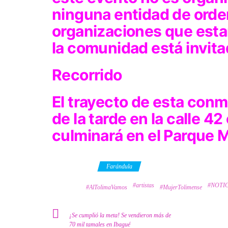
ninguna entidad de ord
organizaciones que esta
la comunidad está invitad
Recorrido
El trayecto de esta conm
de la tarde en la calle 4
culminará en el Parque M
Category
Farándula
#artistas
#NOTI
Tags
#AlTolimaVamos
#MujerTolimense
¡Se cumplió la meta! Se vendieron más de
70 mil tamales en Ibagué