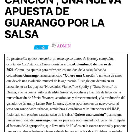
APUESTA DE
GUARANGO POR LA
SALSA
By
ADMIN
12 marzo, 2021
0
La producción quiere transmitir un mensaje de amor, de fuerza y compañía,
acortando las distancias físicas desde la música
Colombia, 8 de marzo de
2021.
Como una apuesta para refrescar los sonidos de la salsa, la banda
colombiana
Guarango
lanza su sencillo
“Quiero una Canción”,
un tema de amor
que devela una evolución musical de la agrupación.El single que debutó en su
lanzamiento en las playlist “Novedades Viernes” de Spotify y “Salsa Fresca” de
Deezer, cuenta con la autoría de
Mike Navarro
, vocalista y flautista de la banda, la
musicalización de
Mario Navarro, s
axofonista y director musical, y la producción del
ganador de Grammy Latino
Beto Urieles
, quienes aportaron en un nuevo color al
tema con sonoridades urbanas, atmósferas electrónicas y las intenciones del R&B,
fusionado con el sabor característico de la salsa.
“Quiero una canción”
plantea una
nueva sonoridad de
Guarango
, quienes para esta oportunidad incluyeron la trompeta
al formato de la agrupación, que lleva más de 10 años en la escena nacional y propone
nuevos sonidos y fusiones siempre desde las raíces de la salsa. El videoclip rodado