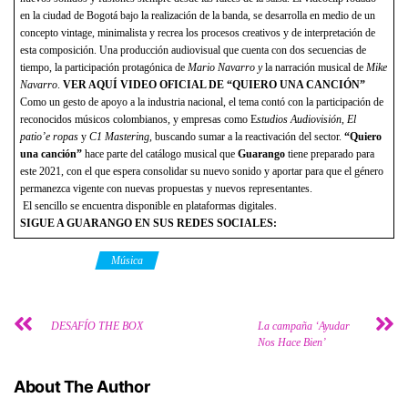
en la ciudad de Bogotá bajo la realización de la banda, se desarrolla en medio de un
concepto vintage, minimalista y recrea los procesos creativos y de interpretación de
esta composición. Una producción audiovisual que cuenta con dos secuencias de
tiempo, la participación protagónica de
Mario Navarro y
la narración musical de
Mike
Navarro
.
VER AQUÍ VIDEO OFICIAL DE “QUIERO UNA CANCIÓN”
Como un gesto de apoyo a la industria nacional, el tema contó con la participación de
reconocidos músicos colombianos, y empresas como E
studios Audiovisión
,
El
patio’e ropas
y
C1 Mastering
, buscando sumar a la reactivación del sector.
“Quiero
una canción”
hace parte del catálogo musical que
Guarango
tiene preparado para
este 2021, con el que espera consolidar su nuevo sonido y aportar para que el género
permanezca vigente con nuevas propuestas y nuevos representantes.
El sencillo se encuentra disponible en plataformas digitales.
SIGUE A GUARANGO EN SUS REDES SOCIALES:
Category
Música
DESAFÍO THE BOX
La campaña ‘Ayudar
Nos Hace Bien’
About The Author