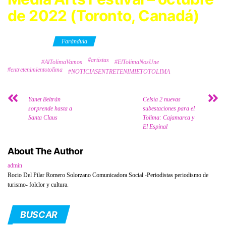
de 2022 (Toronto, Canadá)
Category
Farándula
#artistas
Tags
#AlTolimaVamos
#ElTolimaNosUne
#entretenimientotolima
#NOTICIASENTRETENIMIETOTOLIMA
Yanet Beltrán
Celsia 2 nuevas
sorprende hasta a
subestaciones para el
Santa Claus
Tolima: Cajamarca y
El Espinal
About The Author
admin
Rocio Del Pilar Romero Solorzano Comunicadora Social -Periodistas periodismo de
turismo- folclor y cultura.
BUSCAR