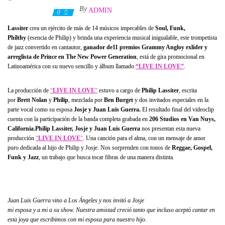
By
ADMIN
12 julio, 2021
0
Lassiter
crea un ejército de más de 14 músicos impecables de
Soul, Funk,
Philthy
(esencia de Philip) y brinda una experiencia musical inigualable, este trompetista
de jazz convertido en cantautor,
ganador de
11 premios Grammy Anglo
y exlíder y
arreglista de Prince en The New Power Generation
, está de gira promocional en
Latinoamérica con su nuevo sencillo y álbum llamado
“LIVE IN LOVE”
.
La producción de
“
LIVE IN LOVE
”
estuvo a cargo de
Philip Lassiter
, escrita
por
Brett Nolan
y
Philip
, mezclada por
Ben Burget
y dos invitados especiales en la
parte vocal como su esposa
Josje y Juan Luis Guerra.
El resultado final del videoclip
cuenta con la participación de la banda completa grabada en
206 Studios en Van Nuys,
California.Philip Lassiter, Josje y Juan Luis Guerra
nos presentan esta nueva
producción
“
LIVE IN LOVE
”
. Una canción para el alma, con un mensaje de amor
puro dedicada al hijo de Philip y Josje. Nos sorprenden con tonos de
Reggae, Gospel,
Funk y Jazz
, un trabajo que busca tocar fibras de una manera distinta.
Juan Luis Guerra vino a Los Ángeles y nos invitó a Josje
mi esposa y a mi a su show. Nuestra amistad creció tanto que incluso aceptó cantar en
esta joya que escribimos con mi esposa para nuestro hijo.