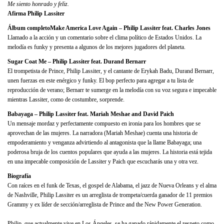
Me siento honrado y feliz.
Afirma Philip Lassiter
Álbum completo
Make America Love Again – Philip Lassiter feat. Charles Jones
Llamado a la acción y un comentario sobre el clima político de Estados Unidos. La
melodía es funky y presenta a algunos de los mejores jugadores del planeta.
Sugar Coat Me – Philip Lassiter feat. Durand Bernarr
El trompetista de Prince, Philip Lassiter, y el cantante de Erykah Badu, Durand Bernarr,
unen fuerzas en este enérgico y funky. El bop perfecto para agregar a tu lista de
reproducción de verano; Bernarr te sumerge en la melodía con su voz segura e impecable
mientras Lassiter, como de costumbre, sorprende.
Babayaga – Philip Lassiter feat. Mariah Meshae and David Paich
Un mensaje mordaz y perfectamente compuesto en ironia para los hombres que se
aprovechan de las mujeres. La narradora (Mariah Meshae) cuenta una historia de
empoderamiento y venganza advirtiendo al antagonista que la llame Babayaga; una
poderosa bruja de los cuentos populares que ayuda a las mujeres. La historia está tejida
en una impecable composición de Lassiter y Paich que escucharás una y otra vez.
Biografía
Con raíces en el funk de Texas, el gospel de Alabama, el jazz de Nueva Orleans y el alma
de Nashville, Philip Lassiter es un arreglista de trompeta/cuerda ganador de 11 premios
Grammy y ex líder de sección/arreglista de Prince and the New Power Generation.
Philip, que actualmente vive en Los Ángeles, se ha ganado rápidamente el respeto como