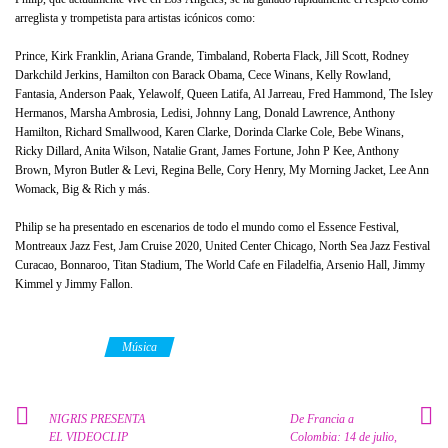
arreglista y trompetista para artistas icónicos como:
Prince, Kirk Franklin, Ariana Grande, Timbaland, Roberta Flack, Jill Scott, Rodney
Darkchild Jerkins, Hamilton con Barack Obama, Cece Winans, Kelly Rowland,
Fantasia, Anderson Paak, Yelawolf, Queen Latifa, Al Jarreau, Fred Hammond, The Isley
Hermanos, Marsha Ambrosia, Ledisi, Johnny Lang, Donald Lawrence, Anthony
Hamilton, Richard Smallwood, Karen Clarke, Dorinda Clarke Cole, Bebe Winans,
Ricky Dillard, Anita Wilson, Natalie Grant, James Fortune, John P Kee, Anthony
Brown, Myron Butler & Levi, Regina Belle, Cory Henry, My Morning Jacket, Lee Ann
Womack, Big & Rich y más.
Philip se ha presentado en escenarios de todo el mundo como el Essence Festival,
Montreaux Jazz Fest, Jam Cruise 2020, United Center Chicago, North Sea Jazz Festival
Curacao, Bonnaroo, Titan Stadium, The World Cafe en Filadelfia, Arsenio Hall, Jimmy
Kimmel y Jimmy Fallon.
Category
Música
NIGRIS PRESENTA
De Francia a
EL VIDEOCLIP
Colombia: 14 de julio,