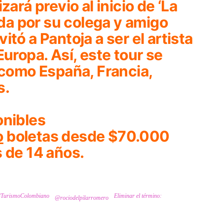
zará previo al inicio de
‘La
rada por su colega y amigo
tó a Pantoja a ser el artista
uropa. Así, este tour se
 como España, Francia,
s.
onibles
o
boletas desde $70.000
 de 14 años.
#TurismoColombiano
Eliminar el término:
@rociodelpilarromero