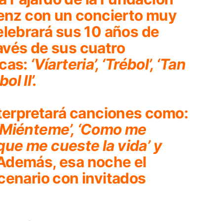
renz con un concierto muy
 celebrará sus 10 años de
través de sus cuatro
icas:
‘Víarteria’, ‘Trébol’, ‘Tan
bol II’.
nterpretará canciones como:
, ‘Miénteme’, ‘Como me
nque me cueste la vida’ y
. Además, esa noche el
cenario con invitados