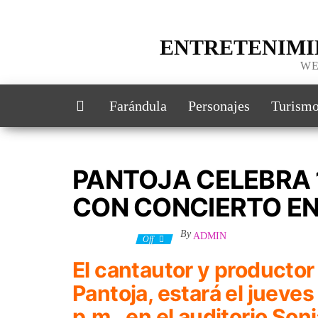
ENTRETENIMI
WE
Farándula
Personajes
Turism
PANTOJA CELEBRA 
CON CONCIERTO EN
By
ADMIN
25 julio, 2023
Off
El cantautor y productor
Pantoja, estará el jueves
p.m., en el auditorio Son