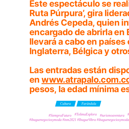
Este espectáculo se reali
Ruta Púrpura’
, gira lide
Andrés Cepeda, quien invi
encargado de abrirla en E
llevará a cabo en países
Inglaterra, Bélgica y otro
Las entradas están disp
en
www.atrapalo.com.c
pesos, la edad mínima es
Category
Cultura
Farándula
#TolimaExplora
Tags
#SiempraFuturo
#turismoaventura
#ibaguenegociosymoda #inm2021 #IbagueVibra #ibaguenegociosymoda