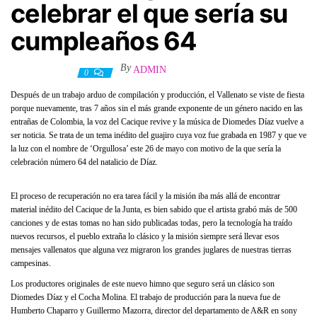
celebrar el que sería su
cumpleaños 64
By
ADMIN
26 mayo, 2021
0
Después de un trabajo arduo de compilación y producción, el Vallenato se viste de fiesta
porque nuevamente, tras 7 años sin el más grande exponente de un género nacido en las
entrañas de Colombia, la voz del Cacique revive y la música de Diomedes Díaz vuelve a
ser noticia. Se trata de un tema inédito del guajiro cuya voz fue grabada en 1987 y que ve
la luz con el nombre de ‘Orgullosa’ este 26 de mayo con motivo de la que sería la
celebración número 64 del natalicio de Díaz.
El proceso de recuperación no era tarea fácil y la misión iba más allá de encontrar
material inédito del Cacique de la Junta, es bien sabido que el artista grabó más de 500
canciones y de estas tomas no han sido publicadas todas, pero la tecnología ha traído
nuevos recursos, el pueblo extraña lo clásico y la misión siempre será llevar esos
mensajes vallenatos que alguna vez migraron los grandes juglares de nuestras tierras
campesinas.
Los productores originales de este nuevo himno que seguro será un clásico son
Diomedes Díaz y el Cocha Molina. El trabajo de producción para la nueva fue de
Humberto Chaparro y Guillermo Mazorra, director del departamento de A&R en sony