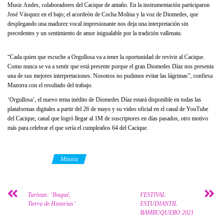
Music Andes, colaboradores del Cacique de antaño. En la instrumentación participaron
José Vásquez en el bajo; el acordeón de Cocha Molina y la voz de Diomedes, que
desplegando una madurez vocal impresionante nos deja una interpretación sin
precedentes y un sentimiento de amor inigualable por la tradición vallenata.
“Cada quien que escuche a Orgullosa va a tener la oportunidad de revivir al Cacique.
Como nunca se va a sentir que está presente porque el gran Diomedes Díaz nos presenta
una de sus mejores interpretaciones. Nosotros no pudimos evitar las lágrimas”, confiesa
Mazorra con el resultado del trabajo.
‘Orgullosa’, el nuevo tema inédito de Diomedes Díaz estará disponible en todas las
plataformas digitales a partir del 26 de mayo y su video oficial en el canal de YouTube
del Cacique, canal que logró llegar al 1M de suscriptores en días pasados, otro motivo
más para celebrar el que sería el cumpleaños 64 del Cacique.
Category
Música
Turistas: ‘Ibagué,
FESTIVAL
Tierra de Historias’
ESTUDIANTIL
BAMBUQUERO 2021