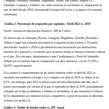
Cartagena, Antioquia, Risaralda, Magdalena, Tolima, San Andrés, Bogotá D.C.,
Santander, Casanare y Atlántico, los cuales tuvieron un incremento en comparación al
mes de abril del año 2019, demostrando la mejora del sector y su aporte a la economía
colombiana.
Gráfica 2:
Porcentaje de ocupación por capítulos | Abril 2022 vs. 2019
Fuente: Sistema de Información Hotelero- SIH de Cotelco
Se observa que en Antioquia, Boyacá, Cartagena, Magdalena, Quindío, Risaralda y
Tolima se logró una variación porcentual en ocupación positiva mayor a 14 puntos
porcentuales respecto a 2019 lo que demuestra una reactivación por motivaciones
turísticas de vacaciones y recreación, pero al mismo tiempo se destaca el turismo cultural
en el país. Por otra parte, departamentos como Cundinamarca y Norte de Santander,
reflejan por el contrario baja en comparación con años anteriores, con un 25,19% y
44,95% respectivamente.
Si se analiza el comportamiento de las tarifas hoteleras reales en abril de 2022 se
encuentra una tendencia a la baja y si se compara con abril de 2019, se redujo en un
0,1%, sin embargo, para 2022 se observa una presión inflacionaria más alta, con 6
puntos porcentuales por encima de la que se registraba en abril de 2019, principalmente
reflejado por el alza en alimentos y bebidas no alcohólicas, lo que mostraría el esfuerzo
de los alojamientos por mantener precios competitivos a pesar de las alzas en diferentes
sectores (ver gráfica 3).
Gráfica 3:
Tarifas de hoteles reales vs. IPC anual