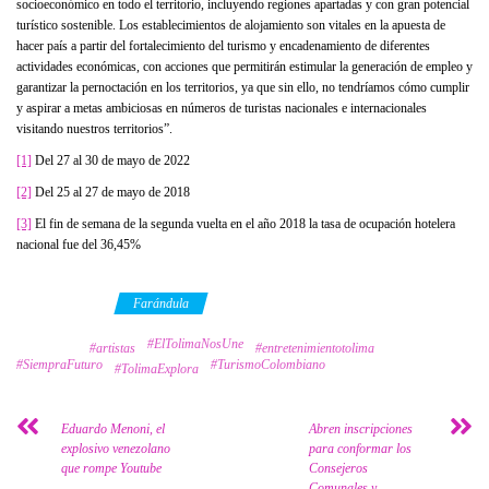
socioeconómico en todo el territorio, incluyendo regiones apartadas y con gran potencial
turístico sostenible. Los establecimientos de alojamiento son vitales en la apuesta de
hacer país a partir del fortalecimiento del turismo y encadenamiento de diferentes
actividades económicas, con acciones que permitirán estimular la generación de empleo y
garantizar la pernoctación en los territorios, ya que sin ello, no tendríamos cómo cumplir
y aspirar a metas ambiciosas en números de turistas nacionales e internacionales
visitando nuestros territorios”.
[1]
Del 27 al 30 de mayo de 2022
[2]
Del 25 al 27 de mayo de 2018
[3]
El fin de semana de la segunda vuelta en el año 2018 la tasa de ocupación hotelera
nacional fue del 36,45%
Category
Farándula
#ElTolimaNosUne
Tags
#artistas
#entretenimientotolima
#SiempraFuturo
#TurismoColombiano
#TolimaExplora
Eduardo Menoni, el
Abren inscripciones
explosivo venezolano
para conformar los
que rompe Youtube
Consejeros
Comunales y