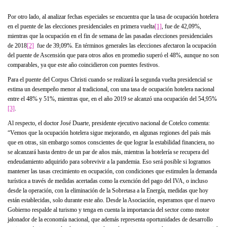
Por otro lado, al analizar fechas especiales se encuentra que la tasa de ocupación hotelera
en el puente de las elecciones presidenciales en primera vuelta
[1]
, fue de 42,09%,
mientras que la ocupación en el fin de semana de las pasadas elecciones presidenciales
de 2018
[2]
fue de 39,09%. En términos generales las elecciones afectaron la ocupación
del puente de Ascensión que para otros años en promedio superó el 48%, aunque no son
comparables, ya que este año coincidieron con puentes festivos.
Para el puente del Corpus Christi cuando se realizará la segunda vuelta presidencial se
estima un desempeño menor al tradicional, con una tasa de ocupación hotelera nacional
entre el 48% y 51%, mientras que, en el año 2019 se alcanzó una ocupación del 54,95%
[3]
.
Al respecto, el doctor José Duarte, presidente ejecutivo nacional de Cotelco comenta:
“Vemos que la ocupación hotelera sigue mejorando, en algunas regiones del país más
que en otras, sin embargo somos conscientes de que lograr la estabilidad financiera, no
se alcanzará hasta dentro de un par de años más, mientras la hotelería se recupera del
endeudamiento adquirido para sobrevivir a la pandemia. Eso será posible si logramos
mantener las tasas crecimiento en ocupación, con condiciones que estimulen la demanda
turística a través de medidas acertadas como la exención del pago del IVA, o incluso
desde la operación, con la eliminación de la Sobretasa a la Energía, medidas que hoy
están establecidas, solo durante este año. Desde la Asociación, esperamos que el nuevo
Gobierno respalde al turismo y tenga en cuenta la importancia del sector como motor
jalonador de la economía nacional, que además representa oportunidades de desarrollo