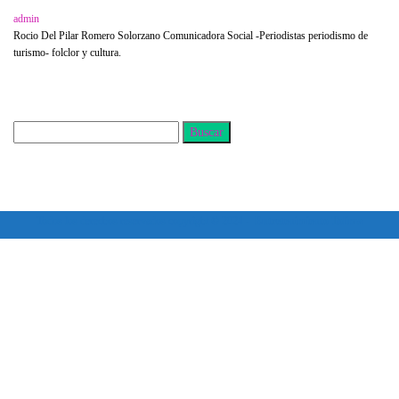
admin
Rocio Del Pilar Romero Solorzano Comunicadora Social -Periodistas periodismo de
turismo- folclor y cultura.
Buscar
Todos los derechos reservados copyright © 2024 -
Entretenimiento Tolima