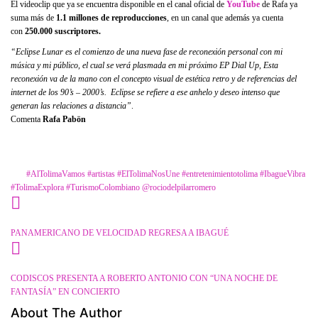
El videoclip que ya se encuentra disponible en el canal oficial de
YouTube
de Rafa ya
suma más de
1.1 millones de reproducciones
, en un canal que además ya cuenta
con
250.000 suscriptores.
“Eclipse Lunar es el comienzo de una nueva fase de reconexión personal con mi
música y mi público, el cual se verá plasmada en mi próximo EP Dial Up, Esta
reconexión va de la mano con el concepto visual de estética retro y de referencias del
internet de los 90’s – 2000’s. Eclipse se refiere a ese anhelo y deseo intenso que
generan las relaciones a distancia”
.
Comenta
Rafa Pabön
Category
Farándula
Tags
#AlTolimaVamos
#artistas
#ElTolimaNosUne
#entretenimientotolima
#IbagueVibra
#TolimaExplora
#TurismoColombiano
@rociodelpilarromero
PANAMERICANO DE VELOCIDAD REGRESA A IBAGUÉ
CODISCOS PRESENTA A ROBERTO ANTONIO CON “UNA NOCHE DE
FANTASÍA” EN CONCIERTO
About The Author