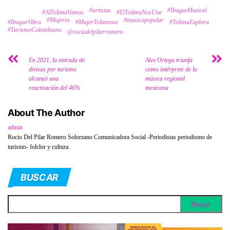
#artistas
#IbagueMusical
Tags
#AlTolimaVamos
#ElTolimaNosUne
#Mujeres
#musicapopular
#IbagueVibra
#MujerTolimense
#TolimaExplora
#TurismoColombiano
@rociodelpilarromero
En 2021, la entrada de
Alex Ortega triunfa
divisas por turismo
como intérprete de la
alcanzó una
música regional
reactivación del 46%
mexicana
About The Author
admin
Rocio Del Pilar Romero Solorzano Comunicadora Social -Periodistas periodismo de
turismo- folclor y cultura.
BUSCAR