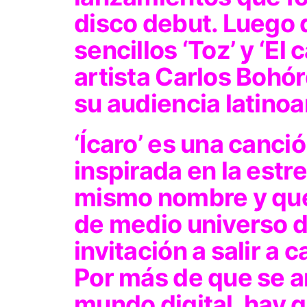
disco debut. Luego 
sencillos
‘Toz’
y
‘El 
artista
Carlos Bohó
su audiencia latin
‘Ícaro’
es una canció
inspirada en la estre
mismo nombre y que
de medio universo d
invitación a salir a
Por más de que se am
mundo digital, hay que