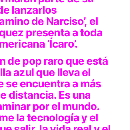
de lanzarlos
camino de Narciso’,
el
rquez
presenta a toda
oamericana
‘Ícaro’.
n de pop raro que está
lla azul que lleva el
 se encuentra a más
e distancia. Es una
 caminar por el mundo.
e la tecnología y el
 salir, la vida real y el