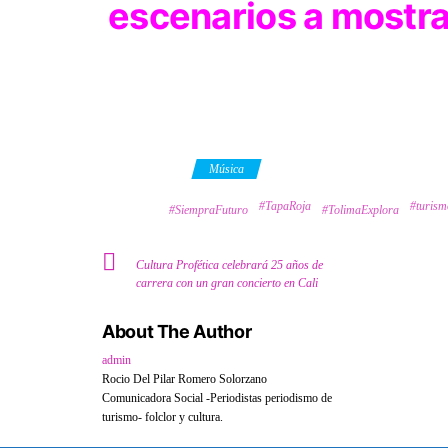
escenarios a mostra
Category
Música
#TapaRoja
#turism
Tags
#SiempraFuturo
#TolimaExplora
Cultura Profética celebrará 25 años de
carrera con un gran concierto en Cali
About The Author
admin
Rocio Del Pilar Romero Solorzano
Comunicadora Social -Periodistas periodismo de
turismo- folclor y cultura.