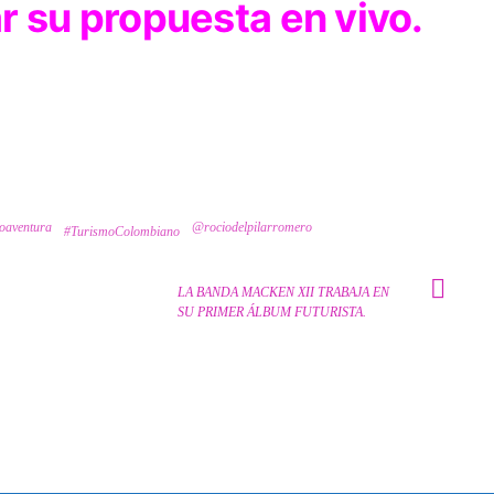
r su propuesta en vivo.
oaventura
@rociodelpilarromero
#TurismoColombiano
LA BANDA MACKEN XII TRABAJA EN
SU PRIMER ÁLBUM FUTURISTA.