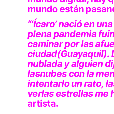
mundo están pasando
“
‘Ícaro’
nació en un
plena pandemia fui
caminar por las afue
ciudad(Guayaquil). 
nublada y alguien d
lasnubes con la me
intentarlo un rato, 
verlas estrellas me h
artista.