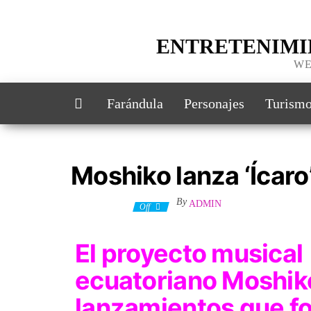
ENTRETENIMI
WE
Farándula
Personajes
Turism
Moshiko lanza ‘Ícaro
By
ADMIN
17 julio, 2023
Off
El proyecto musical
ecuatoriano
Moshi
lanzamientos que f