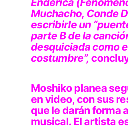
Endérica (Fenómen
Muchacho, Conde D
escribirle un “puent
parte B de la canció
desquiciada como e
costumbre”,
concluye
Moshiko planea segu
en video, con sus r
que le darán forma 
musical. El artista e