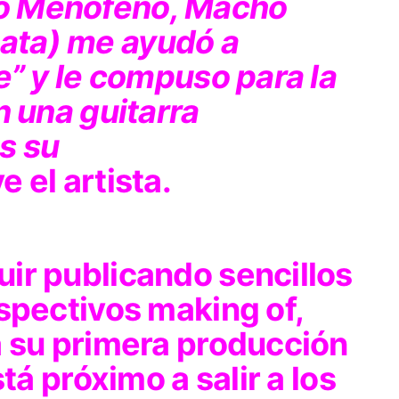
o Menofeno, Macho
ata) me ayudó a
e” y le compuso para la
n una guitarra
s su
 el artista.
ir publicando sencillos
espectivos making of,
a su primera producción
stá próximo a salir a los