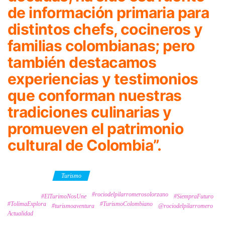
de información primaria para
distintos chefs, cocineros y
familias colombianas; pero
también destacamos
experiencias y testimonios
que conforman nuestras
tradiciones culinarias y
promueven el patrimonio
cultural de Colombia”.
Category
Turismo
#rociodelpilarromerosolorzano
Tags
#ElTurimoNosUne
#SiempraFuturo
#TolimaExplora
#TurismoColombiano
#turismoaventura
@rociodelpilarromero
Actualidad