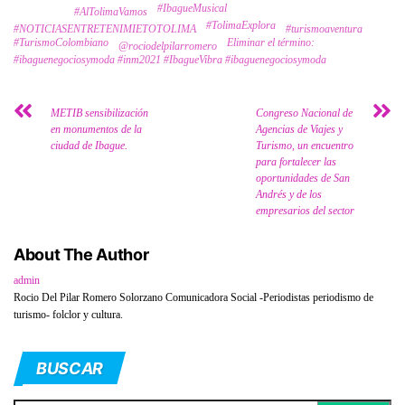
#IbagueMusical
Tags
#AlTolimaVamos
#TolimaExplora
#NOTICIASENTRETENIMIETOTOLIMA
#turismoaventura
#TurismoColombiano
Eliminar el término:
@rociodelpilarromero
#ibaguenegociosymoda #inm2021 #IbagueVibra #ibaguenegociosymoda
METIB sensibilización
Congreso Nacional de
en monumentos de la
Agencias de Viajes y
ciudad de Ibague.
Turismo, un encuentro
para fortalecer las
oportunidades de San
Andrés y de los
empresarios del sector
About The Author
admin
Rocio Del Pilar Romero Solorzano Comunicadora Social -Periodistas periodismo de
turismo- folclor y cultura.
BUSCAR