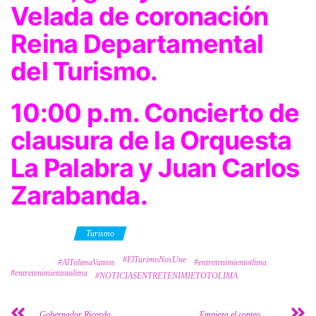
Velada de coronación
Reina Departamental
del Turismo.
10:00 p.m. Concierto de
clausura de la Orquesta
La Palabra y Juan Carlos
Zarabanda.
Category
Turismo
#ElTurimoNosUne
Tags
#AlTolimaVamos
#entretenimientotlima
#entretenimientotolima
#NOTICIASENTRETENIMIETOTOLIMA
Gobernador Ricardo
Empieza el conteo