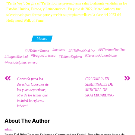
“Pa’lla Voy”. Su gira el “Pa’lla Tour se presentó ante salas totalmente vendidas en los
Estados Unidos, Europa, y Latinoamérica. En junio de 2022, Marc Anthony fue
seleccionado para formar parte y recibir su propia estrella en la clase del 2023 del
Hollywood Walk of Fame.
Category
Música
#artistas
#ElTurimoNosUne
Tags
#AlTolimaVamos
#ElTolimaNosUne
#IbagueTuristica
#TurismoColombiano
#IbagueMusical
#TolimaExplora
@rociodelpilarromero
Garantía para los
COLOMBIA EN
derechos laborales de
SEMIFINALES DE
los y las deportistas,
MUNDIAL DE
otro de los temas que
SKATEBOARDING
incluirá la reforma
laboral
About The Author
admin