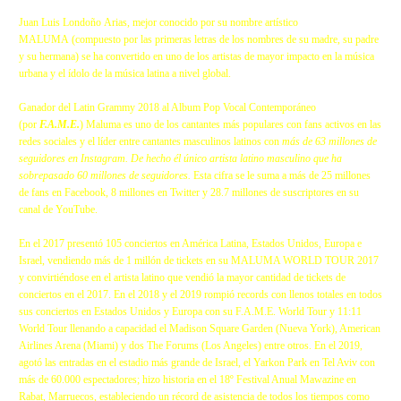
Juan Luis Londoño Arias, mejor conocido por su nombre artístico
MALUMA (compuesto por las primeras letras de los nombres de su madre, su padre
y su hermana) se ha convertido en uno de los artistas de mayor impacto en la música
urbana y el ídolo de la música latina a nivel global.
Ganador del Latin Grammy 2018 al Album Pop Vocal Contemporáneo
(por
F.A.M.E.
) Maluma es uno de los cantantes más populares con fans activos en las
redes sociales y el líder entre cantantes masculinos latinos con
más de 63 millones de
seguidores en Instagram. De hecho él único artista latino masculino que ha
sobrepasado 60 millones de seguidores.
Esta cifra se le suma a más de 25 millones
de fans en Facebook, 8 millones en Twitter y 28.7 millones de suscriptores en su
canal de YouTube.
En el 2017 presentó 105 conciertos en América Latina, Estados Unidos, Europa e
Israel, vendiendo más de 1 millón de tickets en su MALUMA WORLD TOUR 2017
y convirtiéndose en el artista latino que vendió la mayor cantidad de tickets de
conciertos en el 2017. En el 2018 y el 2019 rompió records con llenos totales en todos
sus conciertos en Estados Unidos y Europa con su F.A.M.E. World Tour y 11:11
World Tour llenando a capacidad el Madison Square Garden (Nueva York), American
Airlines Arena (Miami) y dos The Forums (Los Angeles) entre otros. En el 2019,
agotó las entradas en el estadio más grande de Israel, el Yarkon Park en Tel Aviv con
más de 60.000 espectadores; hizo historia en el 18º Festival Anual Mawazine en
Rabat, Marruecos, estableciendo un récord de asistencia de todos los tiempos como