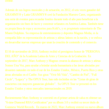
creíble.
Además de sus logros musicales y de actuación, en 2012, el seis veces ganador del
GRAMMY® y Latin GRAMMY® creó la Fundación Maestro Cares, organizando
una serie de eventos para recaudar fondos durante todo el año para beneficiar a la
organización sin fines de lucro y construir orfanatos en América Latina. También tiene
su propia línea de ropa y accesorios para Kohl’s, y es propietario minoritario de The
Miami Dolphins. Su empresa de entretenimiento y deportes Magnus Media, es la
compañía líder en representación de artistas y atletas latinos en la nación, y se enfoca
en desarrollar nuevas empresas que unan la creación de contenido y el comercio.
El 16 de noviembre de 2016, Anthony recibió el prestigioso honor de “PERSONA
DEL AÑO” de la Academia Latina de Artes y Ciencias de la Grabación. En
septiembre de 2017, Marc Anthony y Magnus crearon la alianza de artistas y atletas
Somos Una Voz, para ayudar a brindar ayuda humanitaria a las áreas afectadas por
desastres naturales en todo el sur de los Estados Unidos, México, Puerto Rico y otras
áreas afectadas en el Caribe. Sus giras “Vivir Mi Vida”, “Cambio de Piel”, “Full
Circle”, “Legacy” y The OPUS Tour, han sido incluídas en las “Listas de giras de
conciertos con mayores ganancias globales”. Su OPUS Tour se presentó en los
Estados Unidos y otros mercados internacionales en 2019.
Recientemente Marc Anthony se convirtió en el primer artista de salsa en obtener un
“6-time Diamond RIIA Certification” por su álbum 3.0 y recibió su tercer título de
Guinness World Records. En marzo de 2022, Marc Anthony estrenó su nuevo álbum