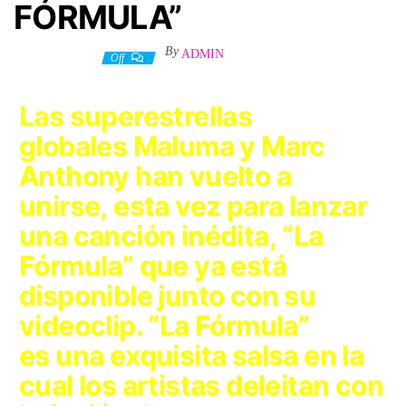
FÓRMULA”
By
ADMIN
4 febrero, 2023
Off
Las superestrellas
globales
Maluma
y
Marc
Anthony
han vuelto a
unirse, esta vez para lanzar
una canción inédita,
“La
Fórmula”
que ya está
disponible junto con su
videoclip. “La Fórmula”
es una exquisita salsa en la
cual los artistas deleitan con