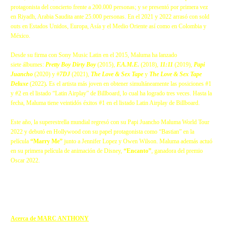
protagonista del concierto frente a 200.000 personas; y se presentó por primera vez
en Riyadh, Arabia Saudita ante 25.000 personas. En el 2021 y 2022 arrasó con sold
outs en Estados Unidos, Europa, Asía y el Medio Oriente así como en Colombia y
México.
Desde su firma con Sony Music Latin en el 2015, Maluma ha lanzado
siete álbumes:
Pretty Boy Dirty Boy
(2015)
,
F.A.M.E.
(2018),
11:11
(2019),
Papi
Juancho
(2020) y #
7DJ
(2021),
The Love & Sex Tape
y
The Love & Sex Tape
Deluxe
(2022)
.
Es el artista más joven en obtener simultáneamente las posiciones #1
y #2 en el listado “Latin Airplay” de Billboard, lo cual ha logrado tres veces. Hasta la
fecha, Maluma tiene veintidós éxitos #1 en el listado Latin Airplay de Billboard.
Este año, la superestrella mundial regresó con su Papi Juancho Maluma World Tour
2022 y debutó en Hollywood con su papel protagonista como “Bastian” en la
película
“Marry Me”
junto a Jennifer Lopez y Owen Wilson. Maluma además actuó
en su primera película de animación de Disney,
“Encanto”
, ganadora del premio
Oscar 2022.
Acerca de MARC ANTHONY