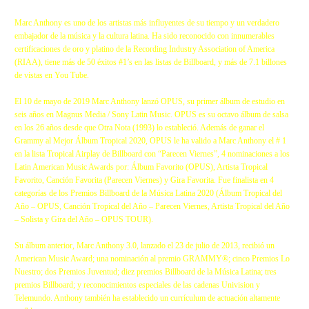
Marc Anthony es uno de los artistas más influyentes de su tiempo y un verdadero
embajador de la música y la cultura latina. Ha sido reconocido con innumerables
certificaciones de oro y platino de la Recording Industry Association of America
(RIAA), tiene más de 50 éxitos #1’s en las listas de Billboard, y más de 7.1 billones
de vistas en You Tube.
El 10 de mayo de 2019 Marc Anthony lanzó OPUS, su primer álbum de estudio en
seis años en Magnus Media / Sony Latin Music. OPUS es su octavo álbum de salsa
en los 26 años desde que Otra Nota (1993) lo estableció. Además de ganar el
Grammy al Mejor Álbum Tropical 2020, OPUS le ha valido a Marc Anthony el # 1
en la lista Tropical Airplay de Billboard con “Parecen Viernes”, 4 nominaciones a los
Latin American Music Awards por: Álbum Favorito (OPUS), Artista Tropical
Favorito, Canción Favorita (Parecen Viernes) y Gira Favorita. Fue finalista en 4
categorías de los Premios Billboard de la Música Latina 2020 (Álbum Tropical del
Año – OPUS, Canción Tropical del Año – Parecen Viernes, Artista Tropical del Año
– Solista y Gira del Año – OPUS TOUR).
Su álbum anterior, Marc Anthony 3.0, lanzado el 23 de julio de 2013, recibió un
American Music Award; una nominación al premio GRAMMY®; cinco Premios Lo
Nuestro; dos Premios Juventud; diez premios Billboard de la Música Latina; tres
premios Billboard; y reconocimientos especiales de las cadenas Univision y
Telemundo. Anthony también ha establecido un currículum de actuación altamente