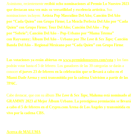
Asimismo, recientemente
recibió ocho nominaciones al Premio Lo Nuestro 2023
que destacan una vez más su versatilidad y excelencia artística.
Sus
nominaciones incluyen:
Artista Pop Masculino Del Año; Canción Del Año
por “Cada Quien” con Grupo Firme; La Mezcla Perfecta Del Año por “Cada
Quien” con Grupo Firme; Tour Del Año; Canción Del Año – Pop
por “Sobrio”; Canción Del Año – Pop-Urbano por “Mama Tetema”
con Rayvanny; Álbum Del Año – Urbano por
The Love & Sex Tape;
Canción
Banda Del Año – Regional Mexicano por “Cada Quien” con Grupo Firme
.
Las votaciones ya están abiertas en
www.premiolonuestro.com/vota
y los fans
podrán votar hasta el 5 de febrero. Los ganadores de las 39 categorías se darán a
conocer
el jueves 23 de febrero en la celebración que se llevará a cabo en el
Miami-Dade Arena y será transmitida por la cadena Univision a partir de las
7P/6C.
Cabe destacar, que con su álbum
The Love & Sex Tape
, Maluma está nominado al
GRAMMY 2023 al Mejor Álbum Urbano. La prestigiosa premiación se llevará
a cabo el 5 de febrero en el Crypto.com Arena de Los Angeles y transmitida en
vivo por la cadena CBS.
Acerca de MALUMA