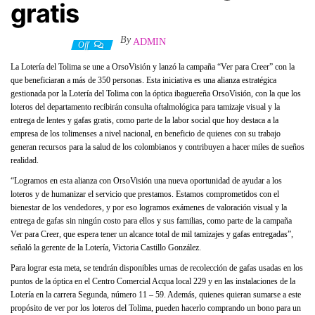
gratis
By
ADMIN
2 junio, 2022
Off
La Lotería del Tolima se une a OrsoVisión y lanzó la campaña “Ver para Creer” con la
que beneficiaran a más de 350 personas. Esta iniciativa es una alianza estratégica
gestionada por la Lotería del Tolima con la óptica ibaguereña OrsoVisión, con la que los
loteros del departamento recibirán consulta oftalmológica para tamizaje visual y la
entrega de lentes y gafas gratis, como parte de la labor social que hoy destaca a la
empresa de los tolimenses a nivel nacional, en beneficio de quienes con su trabajo
generan recursos para la salud de los colombianos y contribuyen a hacer miles de sueños
realidad.
“Logramos en esta alianza con OrsoVisión una nueva oportunidad de ayudar a los
loteros y de humanizar el servicio que prestamos. Estamos comprometidos con el
bienestar de los vendedores, y por eso logramos exámenes de valoración visual y la
entrega de gafas sin ningún costo para ellos y sus familias, como parte de la campaña
Ver para Creer, que espera tener un alcance total de mil tamizajes y gafas entregadas”,
señaló la gerente de la Lotería, Victoria Castillo González.
Para lograr esta meta, se tendrán disponibles urnas de recolección de gafas usadas en los
puntos de la óptica en el Centro Comercial Acqua local 229 y en las instalaciones de la
Lotería en la carrera Segunda, número 11 – 59. Además, quienes quieran sumarse a este
propósito de ver por los loteros del Tolima, pueden hacerlo comprando un bono para un