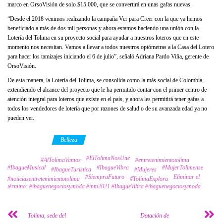
marco en OrsoVisión de solo $15.000, que se convertirá en unas gafas nuevas.
“Desde el 2018 venimos realizando la campaña Ver para Creer con la que ya hemos
beneficiado a más de dos mil personas y ahora estamos haciendo una unión con la
Lotería del Tolima en su proyecto social para ayudar a nuestros loteros que en este
momento nos necesitan. Vamos a llevar a todos nuestros optómetras a la Casa del Lotero
para hacer los tamizajes iniciando el 6 de julio”, señaló Adriana Pardo Viña, gerente de
OrsoVisión.
De esta manera, la Lotería del Tolima, se consolida como la más social de Colombia,
extendiendo el alcance del proyecto que le ha permitido contar con el primer centro de
atención integral para loteros que existe en el país, y ahora les permitirá tener gafas a
todos los vendedores de lotería que por razones de salud o de su avanzada edad ya no
pueden ver.
Category
Belleza
#ElTolimaNosUne
Tags
#AlTolimaVamos
#entretenimientotolima
#IbagueMusical
#IbagueVibra
#MujerTolimense
#IbagueTuristica
#Mujeres
#SiempraFuturo
Eliminar el
#noticiasentretenimientotolima
#TolimaExplora
término: #ibaguenegociosymoda #inm2021 #IbagueVibra #ibaguenegociosymoda
Tolima, sede del
Dotación de