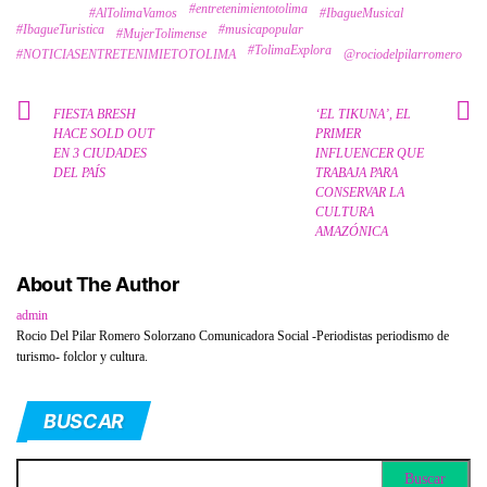
#entretenimientotolima
Tags
#AlTolimaVamos
#IbagueMusical
#IbagueTuristica
#musicapopular
#MujerTolimense
#TolimaExplora
#NOTICIASENTRETENIMIETOTOLIMA
@rociodelpilarromero
FIESTA BRESH
‘EL TIKUNA’, EL
HACE SOLD OUT
PRIMER
EN 3 CIUDADES
INFLUENCER QUE
DEL PAÍS
TRABAJA PARA
CONSERVAR LA
CULTURA
AMAZÓNICA
About The Author
admin
Rocio Del Pilar Romero Solorzano Comunicadora Social -Periodistas periodismo de
turismo- folclor y cultura.
BUSCAR