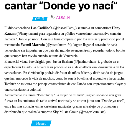
cantar “Donde yo nací”
By
ADMIN
3 agosto, 2022
Off
El dúo venezolano
Los Cadillac´s
(@loscadillacs_) se unió a su compatriota
Hany
Kauam
(@hanykauam) para regalarle a su público venezolano una emotiva canción
llamada “Donde yo nací”. Con este tema compuesto por los artistas y producido por el
reconocido
Yasmil Marrufo
(@yasmilmarrufo), logran llegar al corazón de cada
venezolano sin importar en que país del mundo se encuentren y recordar todo lo bonito
que siempre han vivido cuando se trata de Venezuela.
El material visual fue dirigido por Justin Braham (@justinbraham_), grabado en el
espectacular Estado La Guaira y su propósito es el de enaltecer esa idiosincrasia de los
venezolanos. En el videoclip podrán disfrutar de niños felices y disfrutando de juegos
que han marcado la vida de muchos, como lo son la botellita, el escondite y la carrucha.
También se muestra ese paisaje característico de ese Estado con impresionantes playas y
una colorida zona colonial.
Actualmente los temas “Bendito” y “La mujer de mi vida”, siguen sonando con gran
fuerza en las emisoras de radio a nivel nacional y se ubican junto con “Donde yo nací”,
entre las más sonadas en las carteleras musicales gracias al trabajo de promoción y
distribución que realiza la empresa Sky Music Group (@rogerskymusic).
Category
Música