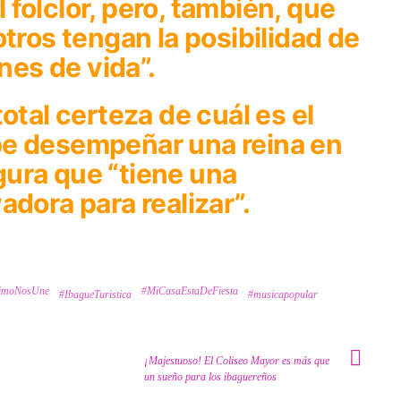
folclor, pero, también, que
otros tengan la posibilidad de
anes de vida”.
otal certeza de cuál es el
be desempeñar una reina en
egura que “tiene una
adora para realizar”.
rimoNosUne
#MiCasaEstaDeFiesta
#IbagueTuristica
#musicapopular
¡Majestuoso! El Coliseo Mayor es más que
un sueño para los ibaguereños