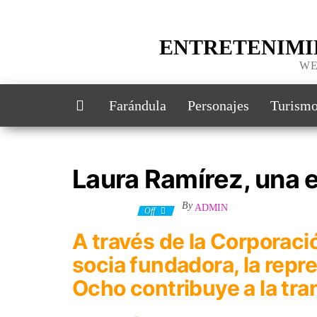
ENTRETENIMI
WE
Farándula
Personajes
Turism
Laura Ramírez, una 
By
ADMIN
22 junio, 2023
Off
A través de la Corporació
socia fundadora, la repr
Ocho contribuye a la tra