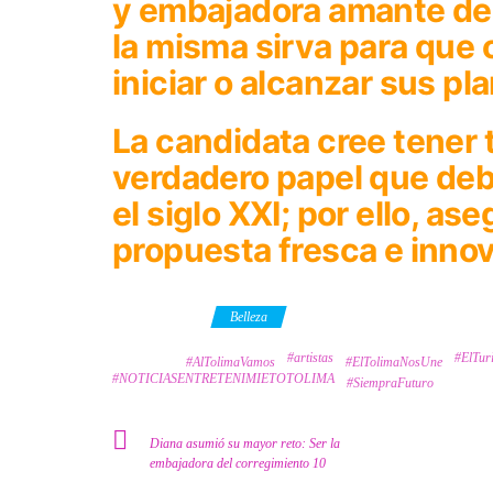
y embajadora amante del 
la misma sirva para que 
iniciar o alcanzar sus pl
La candidata cree tener t
verdadero papel que de
el siglo XXI; por ello, as
propuesta fresca e innov
Category
Belleza
#artistas
#ElTu
Tags
#AlTolimaVamos
#ElTolimaNosUne
#NOTICIASENTRETENIMIETOTOLIMA
#SiempraFuturo
Diana asumió su mayor reto: Ser la
embajadora del corregimiento 10