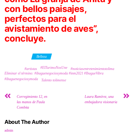
con bellos paisajes,
perfectos para el
avistamiento de aves”,
concluye.
Category
Belleza
#ElTurimoNosUne
Tags
#artistas
#noticiasentretenimientotolima
Eliminar el término: #ibaguenegociosymoda #inm2021 #IbagueVibra
#ibaguenegociosymoda
Talento tolimense
Corregimiento 12, en
Laura Ramírez, una
las manos de Paula
embajadora visionaria
Combita
About The Author
admin