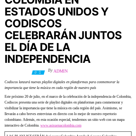
ESTADOS UNIDOS Y
CODISCOS
CELEBRARÁN JUNTOS
EL DÍA DE LA
INDEPENDENCIA
By
ADMIN
21 julio, 2021
0
Codiscos lanzará nuevas playlist digitales en plataformas para conmemorar la
importancia que tiene la música en cada región de nuestro país
Este próximo 20 de julio, en el marco de la celebración de la independencia de Colombia,
Codiscos presenta una serie de playlist digitales en plataformas para conmemorar y
visibilizar la importancia que tiene la música en cada región del país. Asimismo, se
llevarán a cabo breves entrevistas en directo con lo mejor de nuestro repertorio
colombiano. Además, en esta ocasión especial, tendremos un sitio web con un mapa
interactivo de Colombia.
www.asisuenacolombia.com