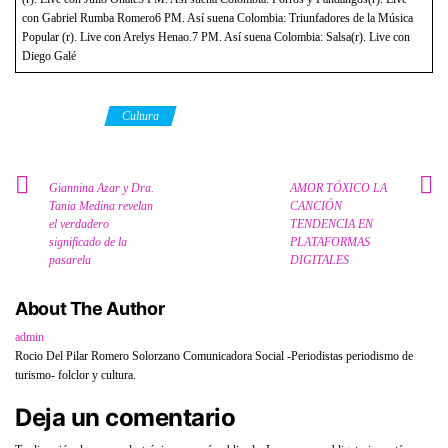
con Gabriel Rumba Romero6 PM. Así suena Colombia: Triunfadores de la Música
Popular (r). Live con Arelys Henao.7 PM. Así suena Colombia: Salsa(r). Live con
Diego Galé
Category
Cultura
Giannina Azar y Dra.
AMOR TÓXICO LA
Tania Medina revelan
CANCIÓN
el verdadero
TENDENCIA EN
significado de la
PLATAFORMAS
pasarela
DIGITALES
About The Author
admin
Rocio Del Pilar Romero Solorzano Comunicadora Social -Periodistas periodismo de
turismo- folclor y cultura.
Deja un comentario