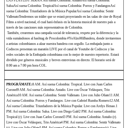
LAS PLAYLIST SERÁN:Así suena Colombia: AntañoAsí suena Colombia:
SalsaAsí suena Colombia: TropicalAsí suena Colombia: Porros y FandangosAsí
suena Colombia: Triunfadores de la Música PopularAsí suena Colombia: Sentir
VallenatoTendremos un tráiler que se estará proyectando en las salas de cine de Royal
Films a nivel nacional, el cual hará énfasis en la historia musical de nuestro país a
través de las canciones más representativas de Colombia.
También, crearemos una campaña social de tolerancia, respeto por la diferencia y la
vida sumándonos al hashtag de Procolombia #YoAlzoMiBandera, donde invitaremos
a artistas colombianos a alzar nuestra bandera con orgullo. La embajada junto a
Codiscos presentan un maratón LIVE por el canal de Youtube de Codiscos y las
redes sociales de la Embajada colombiana con lo mejor de nuestro repertorio. Estará
dividido por géneros musicales y breves entrevistas en directo. El horario será de
8:00 am a 7:00 pm hora COL.
PROGRÁMATE:
8 AM. Así suena Colombia: Tropical. Live con Juan Carlos
Coronel9 AM. Así suena Colombia: Antaño. Live con Óscar Velásquez, Trio
América10 AM. Así suena Colombia: Sentir Vallenato. Live con Julio Oñate11 AM.
Así suena Colombia: Porros y Fandangos. Live con Gabriel Rumba Romero12 AM.
Así suena Colombia: Triunfadores de la Música Popular. Live con Arelys Henao.1
PM. Así suena Colombia: Salsa. Live con Diego Galé2 PM. Así suena Colombia:
Tropical (r). Live con Juan Carlos Coronel3 PM. Así suena Colombia: Antaño (r).
Live con Óscar Velásquez, Trio América4 PM. Así suena Colombia: Sentir Vallenato
(r). Live con Julio Oñate5 PM. Así suena Colombia: Porros y Fandangos(r). Live